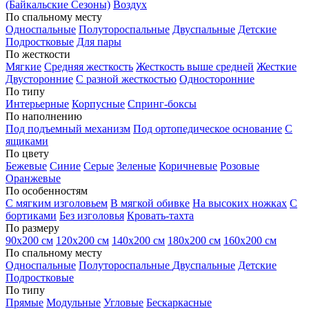
(Байкальские Сезоны)
Воздух
По спальному месту
Односпальные
Полутороспальные
Двуспальные
Детские
Подростковые
Для пары
По жесткости
Мягкие
Средняя жесткость
Жесткость выше средней
Жесткие
Двусторонние
С разной жесткостью
Односторонние
По типу
Интерьерные
Корпусные
Спринг-боксы
По наполнению
Под подъемный механизм
Под ортопедическое основание
С
ящиками
По цвету
Бежевые
Синие
Серые
Зеленые
Коричневые
Розовые
Оранжевые
По особенностям
С мягким изголовьем
В мягкой обивке
На высоких ножках
С
бортиками
Без изголовья
Кровать-тахта
По размеру
90х200 см
120х200 см
140х200 см
180х200 см
160х200 см
По спальному месту
Односпальные
Полутороспальные
Двуспальные
Детские
Подростковые
По типу
Прямые
Модульные
Угловые
Бескаркасные