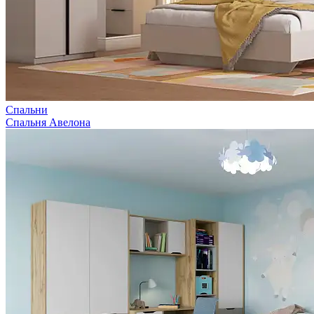
Спальни
Спальня Авелона