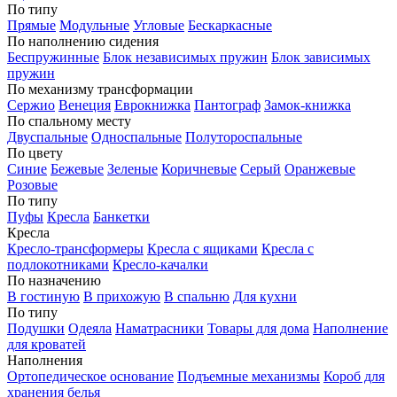
По типу
Прямые
Модульные
Угловые
Бескаркасные
По наполнению сидения
Беспружинные
Блок независимых пружин
Блок зависимых
пружин
По механизму трансформации
Сержио
Венеция
Еврокнижка
Пантограф
Замок-книжка
По спальному месту
Двуспальные
Односпальные
Полутороспальные
По цвету
Синие
Бежевые
Зеленые
Коричневые
Серый
Оранжевые
Розовые
По типу
Пуфы
Кресла
Банкетки
Кресла
Кресло-трансформеры
Кресла с ящиками
Кресла с
подлокотниками
Кресло-качалки
По назначению
В гостиную
В прихожую
В спальню
Для кухни
По типу
Подушки
Одеяла
Наматрасники
Товары для дома
Наполнение
для кроватей
Наполнения
Ортопедическое основание
Подъемные механизмы
Короб для
хранения белья