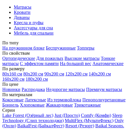
Матрасы
Кровати
Диваны
Кресла и пуфы
Аксессуары для сна
Мебель для спальни
По типу
На пружинном блоке
Беспружинные
Топперы
По свойствам
Ортопедические
Для пожилых
Высокие матрасы
Тонкие
матрасы
С эффектом памяти
На большой вес
Анатомические
По размеру
80х160 см
80х200 см
90х200 см
120х200 см
140х200 см
160х200 см
180х200 см
По цене
Новинки
Распродажа
Недорогие матрасы
Премиум матрасы
По материалам
Кокосовые
Латексные
Из термовойлока
Пенополиуретановые
Боннель
Хлопоковые
Жаккардовые
Трикотажные
Серии
Lake Forest (Озёрный лес)
Just (Просто)
Comfy (Комфи)
Sleep
Technology (Слип технолоджи)
MultiFlex (МультиФлекс)
Only
(Онли)
BaikalFest (БайкалФест)
Resort (Резорт)
Baikal Seasons.