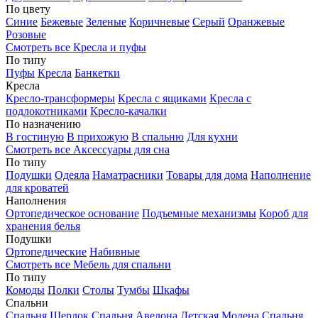
По цвету
Синие
Бежевые
Зеленые
Коричневые
Серый
Оранжевые
Розовые
Смотреть все Кресла и пуфы
По типу
Пуфы
Кресла
Банкетки
Кресла
Кресло-трансформеры
Кресла с ящиками
Кресла с
подлокотниками
Кресло-качалки
По назначению
В гостиную
В прихожую
В спальню
Для кухни
Смотреть все Аксессуары для сна
По типу
Подушки
Одеяла
Наматрасники
Товары для дома
Наполнение
для кроватей
Наполнения
Ортопедическое основание
Подъемные механизмы
Короб для
хранения белья
Подушки
Ортопедические
Набивные
Смотреть все Мебель для спальни
По типу
Комоды
Полки
Столы
Тумбы
Шкафы
Спальни
Спальня Шерлок
Спальня Авелона
Детская Модена
Спальня