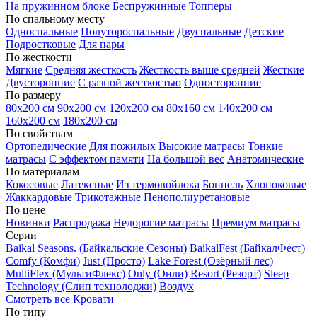
На пружинном блоке
Беспружинные
Топперы
По спальному месту
Односпальные
Полутороспальные
Двуспальные
Детские
Подростковые
Для пары
По жесткости
Мягкие
Средняя жесткость
Жесткость выше средней
Жесткие
Двусторонние
С разной жесткостью
Односторонние
По размеру
80х200 см
90х200 см
120х200 см
80х160 см
140х200 см
160х200 см
180х200 см
По свойствам
Ортопедические
Для пожилых
Высокие матрасы
Тонкие
матрасы
С эффектом памяти
На большой вес
Анатомические
По материалам
Кокосовые
Латексные
Из термовойлока
Боннель
Хлопоковые
Жаккардовые
Трикотажные
Пенополиуретановые
По цене
Новинки
Распродажа
Недорогие матрасы
Премиум матрасы
Серии
Baikal Seasons. (Байкальские Сезоны)
BaikalFest (БайкалФест)
Comfy (Комфи)
Just (Просто)
Lake Forest (Озёрный лес)
MultiFlex (МультиФлекс)
Only (Онли)
Resort (Резорт)
Sleep
Technology (Слип технолоджи)
Воздух
Смотреть все Кровати
По типу