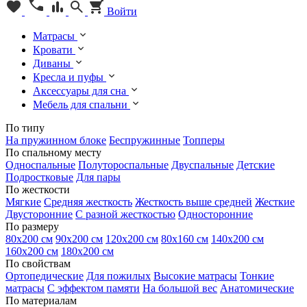
Войти
Матрасы
Кровати
Диваны
Кресла и пуфы
Аксессуары для сна
Мебель для спальни
По типу
На пружинном блоке
Беспружинные
Топперы
По спальному месту
Односпальные
Полутороспальные
Двуспальные
Детские
Подростковые
Для пары
По жесткости
Мягкие
Средняя жесткость
Жесткость выше средней
Жесткие
Двусторонние
С разной жесткостью
Односторонние
По размеру
80х200 см
90х200 см
120х200 см
80х160 см
140х200 см
160х200 см
180х200 см
По свойствам
Ортопедические
Для пожилых
Высокие матрасы
Тонкие
матрасы
С эффектом памяти
На большой вес
Анатомические
По материалам