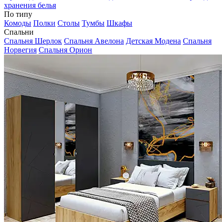
хранения белья
По типу
Комоды
Полки
Столы
Тумбы
Шкафы
Спальни
Спальня Шерлок
Спальня Авелона
Детская Модена
Спальня
Норвегия
Спальня Орион