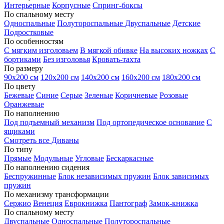
Интерьерные
Корпусные
Спринг-боксы
По спальному месту
Односпальные
Полутороспальные
Двуспальные
Детские
Подростковые
По особенностям
С мягким изголовьем
В мягкой обивке
На высоких ножках
С
бортиками
Без изголовья
Кровать-тахта
По размеру
90х200 см
120х200 см
140х200 см
160х200 см
180х200 см
По цвету
Бежевые
Синие
Серые
Зеленые
Коричневые
Розовые
Оранжевые
По наполнению
Под подъемный механизм
Под ортопедическое основание
С
ящиками
Смотреть все Диваны
По типу
Прямые
Модульные
Угловые
Бескаркасные
По наполнению сидения
Беспружинные
Блок независимых пружин
Блок зависимых
пружин
По механизму трансформации
Сержио
Венеция
Еврокнижка
Пантограф
Замок-книжка
По спальному месту
Двуспальные
Односпальные
Полутороспальные