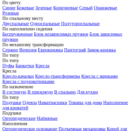
По цвету
Синие
Бежевые
Зеленые
Коричневые
Серый
Оранжевые
Розовые
По спальному месту
Двуспальные
Односпальные
Полутороспальные
По наполнению сидения
Беспружинные
Блок независимых пружин
Блок зависимых
пружин
По механизму трансформации
Сержио
Венеция
Еврокнижка
Пантограф
Замок-книжка
По типу
По типу
Пуфы
Банкетки
Кресла
Кресла
Кресло-качалки
Кресло-трансформеры
Кресла с ящиками
Кресла с подлокотниками
По назначению
В гостиную
В прихожую
В спальню
Для кухни
По типу
Подушки
Одеяла
Наматрасники
Товары для дома
Наполнение
для кроватей
Подушки
Ортопедические
Набивные
Наполнения
Ортопедическое основание
Подъемные механизмы
Короб для