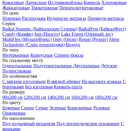
Кокосовые
Латексные
Из термовойлока
Боннель
Хлопоковые
Жаккардовые
Трикотажные
Пенополиуретановые
По цене
Новинки
Распродажа
Недорогие матрасы
Премиум матрасы
Серии
Baikal Seasons. (Байкальские Сезоны)
BaikalFest (БайкалФест)
Comfy (Комфи)
Just (Просто)
Lake Forest (Озёрный лес)
MultiFlex (МультиФлекс)
Only (Онли)
Resort (Резорт)
Sleep
Technology (Слип технолоджи)
Воздух
По типу
Интерьерные
Корпусные
Спринг-боксы
По спальному месту
Односпальные
Полутороспальные
Двуспальные
Детские
Подростковые
По особенностям
С мягким изголовьем
В мягкой обивке
На высоких ножках
С
бортиками
Без изголовья
Кровать-тахта
По размеру
90х200 см
120х200 см
140х200 см
160х200 см
180х200 см
По цвету
Бежевые
Синие
Серые
Зеленые
Коричневые
Розовые
Оранжевые
По наполнению
Под подъемный механизм
Под ортопедическое основание
С
ящиками