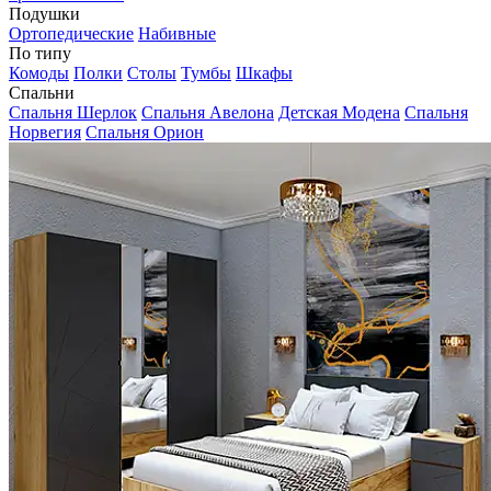
Подушки
Ортопедические
Набивные
По типу
Комоды
Полки
Столы
Тумбы
Шкафы
Спальни
Спальня Шерлок
Спальня Авелона
Детская Модена
Спальня
Норвегия
Спальня Орион