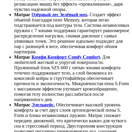
релаксацию мышц без эффекта «проваливания», даря
чувство надежной опоры.
Матрас
Озёрный лес Зелёный мох
.
Создает эффект
объятий благодаря пене Memory, которая легко
подстраивается под контуры тела. Система независимых
пружин с 7 зонами поддержки гарантирует равномерное
распределение нагрузки, снимая давление с самых
уязвимых точек. Это решение идеально подходит для
пар с разницей в весе, обеспечивая комфорт обоим
партнерам.
Матрас
Комфи Комфорт Comfy Comfort
.
Для
любителей жесткой и упругой поверхности.
Пружинный блок SZS 600 с пятью зонами комфорта
точечно поддерживает тело, а слой биококоса из
кокосовой койры и струттофайбера обеспечивает
прочность и экологичность. Микроячеистая пена S.Form
с массажным эффектом улучшает кровообращение,
помогая телу полностью расслабиться после
напряженного дня.
Матрас
Эдельвейс.
Обеспечивает высокий уровень
комфорта за счет двух слоев ортопедической пены S.
Form и блока независимых пружин. Матрас снижает
передачу движений, что критически важно для чуткого
сна в стрессовый период. Двусторонняя конструкция
позволяет регулярно переворачивать его, сохраняя