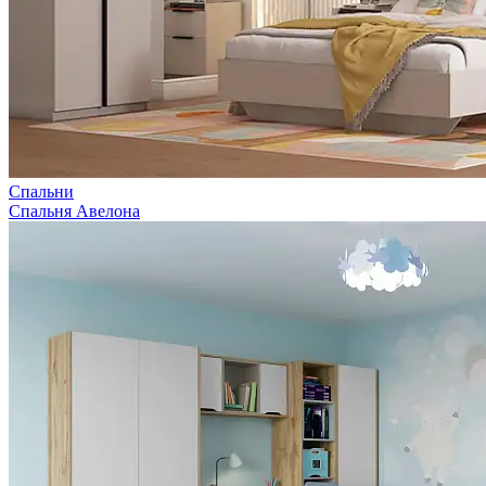
Спальни
Спальня Авелона