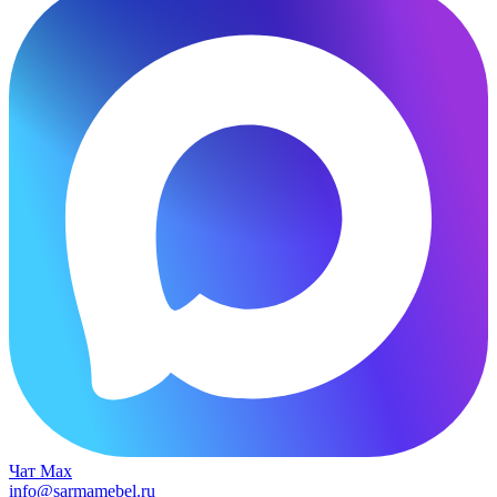
Чат Max
info@sarmamebel.ru