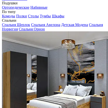
Подушки
Ортопедические
Набивные
По типу
Комоды
Полки
Столы
Тумбы
Шкафы
Спальни
Спальня Шерлок
Спальня Авелона
Детская Модена
Спальня
Норвегия
Спальня Орион