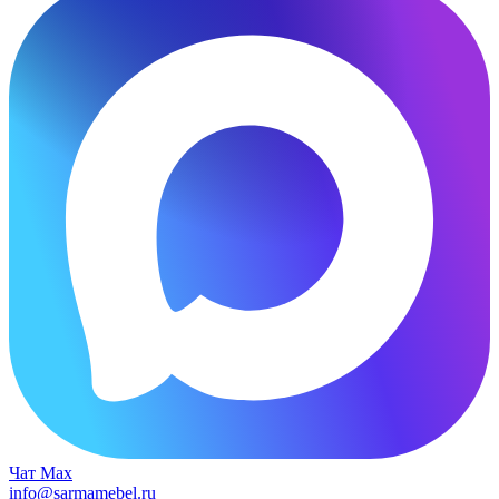
Чат Max
info@sarmamebel.ru