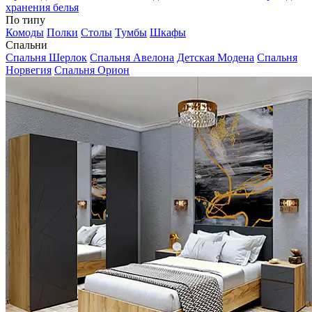
хранения белья
По типу
Комоды
Полки
Столы
Тумбы
Шкафы
Спальни
Спальня Шерлок
Спальня Авелона
Детская Модена
Спальня
Норвегия
Спальня Орион