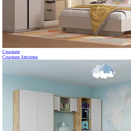
Спальни
Спальня Авелона