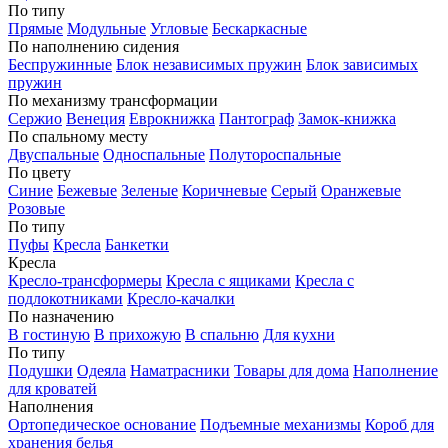
По типу
Прямые
Модульные
Угловые
Бескаркасные
По наполнению сидения
Беспружинные
Блок независимых пружин
Блок зависимых
пружин
По механизму трансформации
Сержио
Венеция
Еврокнижка
Пантограф
Замок-книжка
По спальному месту
Двуспальные
Односпальные
Полутороспальные
По цвету
Синие
Бежевые
Зеленые
Коричневые
Серый
Оранжевые
Розовые
По типу
Пуфы
Кресла
Банкетки
Кресла
Кресло-трансформеры
Кресла с ящиками
Кресла с
подлокотниками
Кресло-качалки
По назначению
В гостиную
В прихожую
В спальню
Для кухни
По типу
Подушки
Одеяла
Наматрасники
Товары для дома
Наполнение
для кроватей
Наполнения
Ортопедическое основание
Подъемные механизмы
Короб для
хранения белья