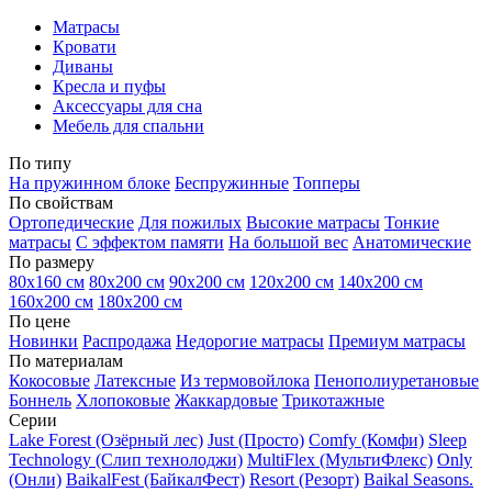
Матрасы
Кровати
Диваны
Кресла и пуфы
Аксессуары для сна
Мебель для спальни
По типу
На пружинном блоке
Беспружинные
Топперы
По свойствам
Ортопедические
Для пожилых
Высокие матрасы
Тонкие
матрасы
С эффектом памяти
На большой вес
Анатомические
По размеру
80х160 см
80х200 см
90х200 см
120х200 см
140х200 см
160х200 см
180х200 см
По цене
Новинки
Распродажа
Недорогие матрасы
Премиум матрасы
По материалам
Кокосовые
Латексные
Из термовойлока
Пенополиуретановые
Боннель
Хлопоковые
Жаккардовые
Трикотажные
Серии
Lake Forest (Озёрный лес)
Just (Просто)
Comfy (Комфи)
Sleep
Technology (Слип технолоджи)
MultiFlex (МультиФлекс)
Only
(Онли)
BaikalFest (БайкалФест)
Resort (Резорт)
Baikal Seasons.