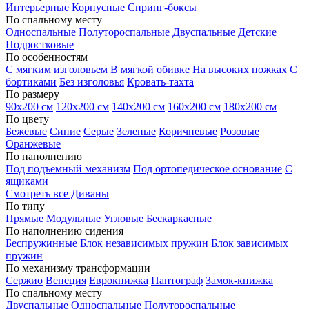
Интерьерные
Корпусные
Спринг-боксы
По спальному месту
Односпальные
Полутороспальные
Двуспальные
Детские
Подростковые
По особенностям
С мягким изголовьем
В мягкой обивке
На высоких ножках
С
бортиками
Без изголовья
Кровать-тахта
По размеру
90х200 см
120х200 см
140х200 см
160х200 см
180х200 см
По цвету
Бежевые
Синие
Серые
Зеленые
Коричневые
Розовые
Оранжевые
По наполнению
Под подъемный механизм
Под ортопедическое основание
С
ящиками
Смотреть все Диваны
По типу
Прямые
Модульные
Угловые
Бескаркасные
По наполнению сидения
Беспружинные
Блок независимых пружин
Блок зависимых
пружин
По механизму трансформации
Сержио
Венеция
Еврокнижка
Пантограф
Замок-книжка
По спальному месту
Двуспальные
Односпальные
Полутороспальные