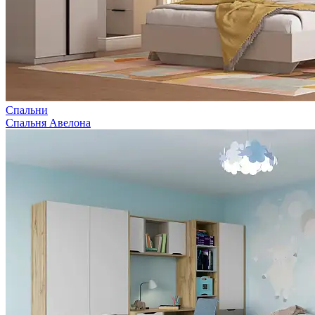
Спальни
Спальня Авелона