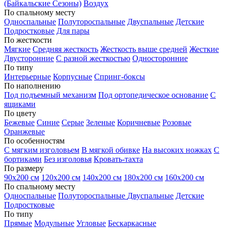
(Байкальские Сезоны)
Воздух
По спальному месту
Односпальные
Полутороспальные
Двуспальные
Детские
Подростковые
Для пары
По жесткости
Мягкие
Средняя жесткость
Жесткость выше средней
Жесткие
Двусторонние
С разной жесткостью
Односторонние
По типу
Интерьерные
Корпусные
Спринг-боксы
По наполнению
Под подъемный механизм
Под ортопедическое основание
С
ящиками
По цвету
Бежевые
Синие
Серые
Зеленые
Коричневые
Розовые
Оранжевые
По особенностям
С мягким изголовьем
В мягкой обивке
На высоких ножках
С
бортиками
Без изголовья
Кровать-тахта
По размеру
90х200 см
120х200 см
140х200 см
180х200 см
160х200 см
По спальному месту
Односпальные
Полутороспальные
Двуспальные
Детские
Подростковые
По типу
Прямые
Модульные
Угловые
Бескаркасные