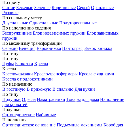
По цвету
Синие
Бежевые
Зеленые
Коричневые
Серый
Оранжевые
Розовые
По спальному месту
Двуспальные
Односпальные
Полутороспальные
По наполнению сидения
Беспружинные
Блок независимых пружин
Блок зависимых
пружин
По механизму трансформации
Сержио
Венеция
Еврокнижка
Пантограф
Замок-книжка
По типу
По типу
Пуфы
Банкетки
Кресла
Кресла
Кресло-качалки
Кресло-трансформеры
Кресла с ящиками
Кресла с подлокотниками
По назначению
В гостиную
В прихожую
В спальню
Для кухни
По типу
Подушки
Одеяла
Наматрасники
Товары для дома
Наполнение
для кроватей
Подушки
Ортопедические
Набивные
Наполнения
Ортопедическое основание
Подъемные механизмы
Короб для