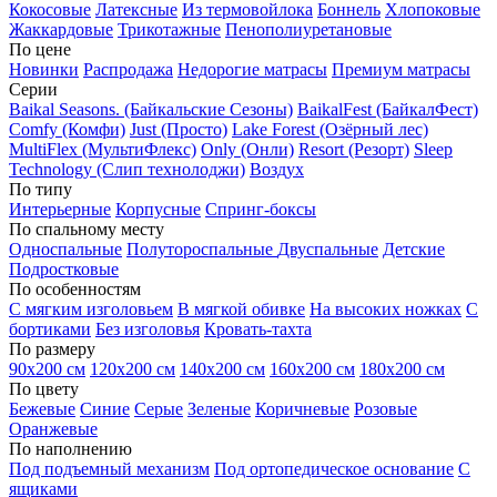
Кокосовые
Латексные
Из термовойлока
Боннель
Хлопоковые
Жаккардовые
Трикотажные
Пенополиуретановые
По цене
Новинки
Распродажа
Недорогие матрасы
Премиум матрасы
Серии
Baikal Seasons. (Байкальские Сезоны)
BaikalFest (БайкалФест)
Comfy (Комфи)
Just (Просто)
Lake Forest (Озёрный лес)
MultiFlex (МультиФлекс)
Only (Онли)
Resort (Резорт)
Sleep
Technology (Слип технолоджи)
Воздух
По типу
Интерьерные
Корпусные
Спринг-боксы
По спальному месту
Односпальные
Полутороспальные
Двуспальные
Детские
Подростковые
По особенностям
С мягким изголовьем
В мягкой обивке
На высоких ножках
С
бортиками
Без изголовья
Кровать-тахта
По размеру
90х200 см
120х200 см
140х200 см
160х200 см
180х200 см
По цвету
Бежевые
Синие
Серые
Зеленые
Коричневые
Розовые
Оранжевые
По наполнению
Под подъемный механизм
Под ортопедическое основание
С
ящиками