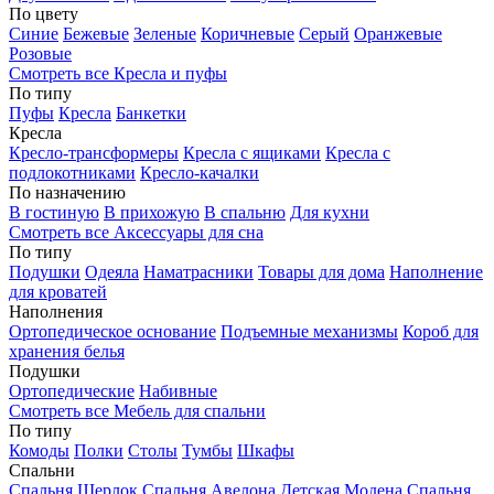
По цвету
Синие
Бежевые
Зеленые
Коричневые
Серый
Оранжевые
Розовые
Смотреть все Кресла и пуфы
По типу
Пуфы
Кресла
Банкетки
Кресла
Кресло-трансформеры
Кресла с ящиками
Кресла с
подлокотниками
Кресло-качалки
По назначению
В гостиную
В прихожую
В спальню
Для кухни
Смотреть все Аксессуары для сна
По типу
Подушки
Одеяла
Наматрасники
Товары для дома
Наполнение
для кроватей
Наполнения
Ортопедическое основание
Подъемные механизмы
Короб для
хранения белья
Подушки
Ортопедические
Набивные
Смотреть все Мебель для спальни
По типу
Комоды
Полки
Столы
Тумбы
Шкафы
Спальни
Спальня Шерлок
Спальня Авелона
Детская Модена
Спальня