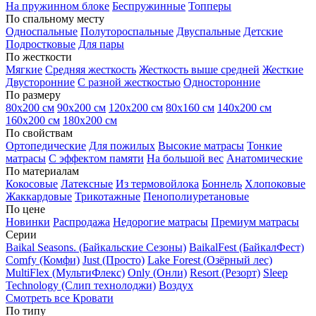
На пружинном блоке
Беспружинные
Топперы
По спальному месту
Односпальные
Полутороспальные
Двуспальные
Детские
Подростковые
Для пары
По жесткости
Мягкие
Средняя жесткость
Жесткость выше средней
Жесткие
Двусторонние
С разной жесткостью
Односторонние
По размеру
80х200 см
90х200 см
120х200 см
80х160 см
140х200 см
160х200 см
180х200 см
По свойствам
Ортопедические
Для пожилых
Высокие матрасы
Тонкие
матрасы
С эффектом памяти
На большой вес
Анатомические
По материалам
Кокосовые
Латексные
Из термовойлока
Боннель
Хлопоковые
Жаккардовые
Трикотажные
Пенополиуретановые
По цене
Новинки
Распродажа
Недорогие матрасы
Премиум матрасы
Серии
Baikal Seasons. (Байкальские Сезоны)
BaikalFest (БайкалФест)
Comfy (Комфи)
Just (Просто)
Lake Forest (Озёрный лес)
MultiFlex (МультиФлекс)
Only (Онли)
Resort (Резорт)
Sleep
Technology (Слип технолоджи)
Воздух
Смотреть все Кровати
По типу