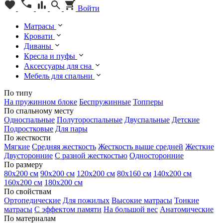
Войти
Матрасы
Кровати
Диваны
Кресла и пуфы
Аксессуары для сна
Мебель для спальни
По типу
На пружинном блоке
Беспружинные
Топперы
По спальному месту
Односпальные
Полутороспальные
Двуспальные
Детские
Подростковые
Для пары
По жесткости
Мягкие
Средняя жесткость
Жесткость выше средней
Жесткие
Двусторонние
С разной жесткостью
Односторонние
По размеру
80х200 см
90х200 см
120х200 см
80х160 см
140х200 см
160х200 см
180х200 см
По свойствам
Ортопедические
Для пожилых
Высокие матрасы
Тонкие
матрасы
С эффектом памяти
На большой вес
Анатомические
По материалам