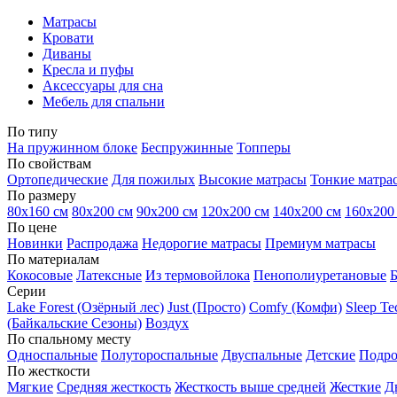
Матрасы
Кровати
Диваны
Кресла и пуфы
Аксессуары для сна
Мебель для спальни
По типу
На пружинном блоке
Беспружинные
Топперы
По свойствам
Ортопедические
Для пожилых
Высокие матрасы
Тонкие матра
По размеру
80х160 см
80х200 см
90х200 см
120х200 см
140х200 см
160х200
По цене
Новинки
Распродажа
Недорогие матрасы
Премиум матрасы
По материалам
Кокосовые
Латексные
Из термовойлока
Пенополиуретановые
Серии
Lake Forest (Озёрный лес)
Just (Просто)
Comfy (Комфи)
Sleep T
(Байкальские Сезоны)
Воздух
По спальному месту
Односпальные
Полутороспальные
Двуспальные
Детские
Подро
По жесткости
Мягкие
Средняя жесткость
Жесткость выше средней
Жесткие
Д