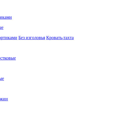
иками
ые
ортиками
Без изголовья
Кровать-тахта
стковые
ые
ужин