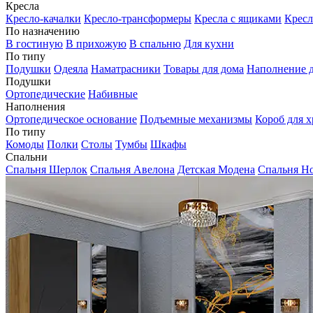
Кресла
Кресло-качалки
Кресло-трансформеры
Кресла с ящиками
Кресл
По назначению
В гостиную
В прихожую
В спальню
Для кухни
По типу
Подушки
Одеяла
Наматрасники
Товары для дома
Наполнение д
Подушки
Ортопедические
Набивные
Наполнения
Ортопедическое основание
Подъемные механизмы
Короб для х
По типу
Комоды
Полки
Столы
Тумбы
Шкафы
Спальни
Спальня Шерлок
Спальня Авелона
Детская Модена
Спальня Н