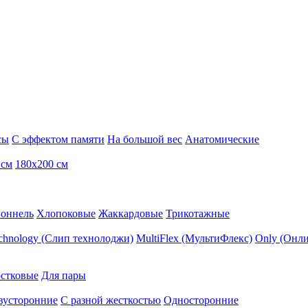
сы
С эффектом памяти
На большой вес
Анатомические
 см
180х200 см
Боннель
Хлопоковые
Жаккардовые
Трикотажные
echnology (Слип технолоджи)
MultiFlex (МультиФлекс)
Only (Онли
стковые
Для пары
вусторонние
С разной жесткостью
Односторонние