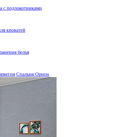
а с подлокотниками
ля кроватей
ранения белья
орвегия
Спальня Орион