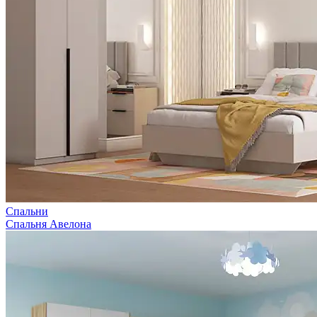
Спальни
Спальня Авелона