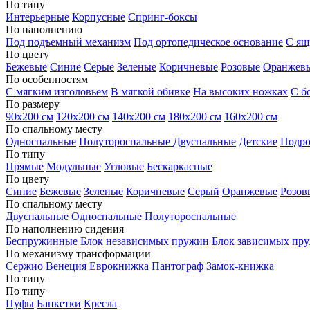
По типу
Интерьерные
Корпусные
Спринг-боксы
По наполнению
Под подъемный механизм
Под ортопедическое основание
С ящ
По цвету
Бежевые
Синие
Серые
Зеленые
Коричневые
Розовые
Оранжев
По особенностям
С мягким изголовьем
В мягкой обивке
На высоких ножках
С б
По размеру
90х200 см
120х200 см
140х200 см
180х200 см
160х200 см
По спальному месту
Односпальные
Полутороспальные
Двуспальные
Детские
Подро
По типу
Прямые
Модульные
Угловые
Бескаркасные
По цвету
Синие
Бежевые
Зеленые
Коричневые
Серый
Оранжевые
Розов
По спальному месту
Двуспальные
Односпальные
Полутороспальные
По наполнению сидения
Беспружинные
Блок независимых пружин
Блок зависимых пр
По механизму трансформации
Сержио
Венеция
Еврокнижка
Пантограф
Замок-книжка
По типу
По типу
Пуфы
Банкетки
Кресла