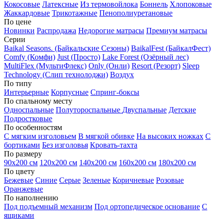
Кокосовые
Латексные
Из термовойлока
Боннель
Хлопоковые
Жаккардовые
Трикотажные
Пенополиуретановые
По цене
Новинки
Распродажа
Недорогие матрасы
Премиум матрасы
Серии
Baikal Seasons. (Байкальские Сезоны)
BaikalFest (БайкалФест)
Comfy (Комфи)
Just (Просто)
Lake Forest (Озёрный лес)
MultiFlex (МультиФлекс)
Only (Онли)
Resort (Резорт)
Sleep
Technology (Слип технолоджи)
Воздух
По типу
Интерьерные
Корпусные
Спринг-боксы
По спальному месту
Односпальные
Полутороспальные
Двуспальные
Детские
Подростковые
По особенностям
С мягким изголовьем
В мягкой обивке
На высоких ножках
С
бортиками
Без изголовья
Кровать-тахта
По размеру
90х200 см
120х200 см
140х200 см
160х200 см
180х200 см
По цвету
Бежевые
Синие
Серые
Зеленые
Коричневые
Розовые
Оранжевые
По наполнению
Под подъемный механизм
Под ортопедическое основание
С
ящиками