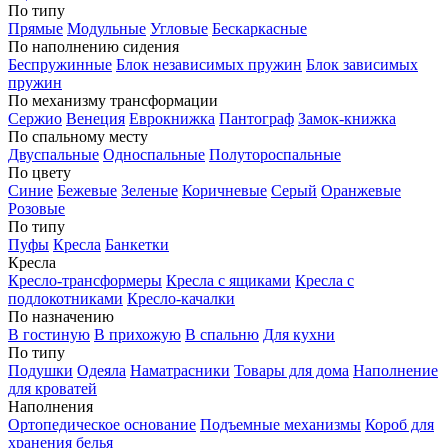
По типу
Прямые
Модульные
Угловые
Бескаркасные
По наполнению сидения
Беспружинные
Блок независимых пружин
Блок зависимых
пружин
По механизму трансформации
Сержио
Венеция
Еврокнижка
Пантограф
Замок-книжка
По спальному месту
Двуспальные
Односпальные
Полутороспальные
По цвету
Синие
Бежевые
Зеленые
Коричневые
Серый
Оранжевые
Розовые
По типу
Пуфы
Кресла
Банкетки
Кресла
Кресло-трансформеры
Кресла с ящиками
Кресла с
подлокотниками
Кресло-качалки
По назначению
В гостиную
В прихожую
В спальню
Для кухни
По типу
Подушки
Одеяла
Наматрасники
Товары для дома
Наполнение
для кроватей
Наполнения
Ортопедическое основание
Подъемные механизмы
Короб для
хранения белья