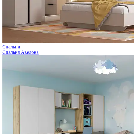
Спальни
Спальня Авелона