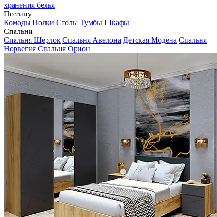
хранения белья
По типу
Комоды
Полки
Столы
Тумбы
Шкафы
Спальни
Спальня Шерлок
Спальня Авелона
Детская Модена
Спальня
Норвегия
Спальня Орион