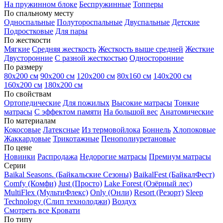
На пружинном блоке
Беспружинные
Топперы
По спальному месту
Односпальные
Полутороспальные
Двуспальные
Детские
Подростковые
Для пары
По жесткости
Мягкие
Средняя жесткость
Жесткость выше средней
Жесткие
Двусторонние
С разной жесткостью
Односторонние
По размеру
80х200 см
90х200 см
120х200 см
80х160 см
140х200 см
160х200 см
180х200 см
По свойствам
Ортопедические
Для пожилых
Высокие матрасы
Тонкие
матрасы
С эффектом памяти
На большой вес
Анатомические
По материалам
Кокосовые
Латексные
Из термовойлока
Боннель
Хлопоковые
Жаккардовые
Трикотажные
Пенополиуретановые
По цене
Новинки
Распродажа
Недорогие матрасы
Премиум матрасы
Серии
Baikal Seasons. (Байкальские Сезоны)
BaikalFest (БайкалФест)
Comfy (Комфи)
Just (Просто)
Lake Forest (Озёрный лес)
MultiFlex (МультиФлекс)
Only (Онли)
Resort (Резорт)
Sleep
Technology (Слип технолоджи)
Воздух
Смотреть все Кровати
По типу