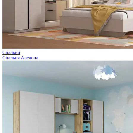
Спальни
Спальня Авелона