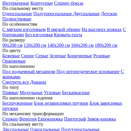
Интерьерные
Корпусные
Спринг-боксы
По спальному месту
Односпальные
Полутороспальные
Двуспальные
Детские
Подростковые
По особенностям
С мягким изголовьем
В мягкой обивке
На высоких ножках
С
бортиками
Без изголовья
Кровать-тахта
По размеру
90х200 см
120х200 см
140х200 см
160х200 см
180х200 см
По цвету
Бежевые
Синие
Серые
Зеленые
Коричневые
Розовые
Оранжевые
По наполнению
Под подъемный механизм
Под ортопедическое основание
С
ящиками
Смотреть все Диваны
По типу
Прямые
Модульные
Угловые
Бескаркасные
По наполнению сидения
Беспружинные
Блок независимых пружин
Блок зависимых
пружин
По механизму трансформации
Сержио
Венеция
Еврокнижка
Пантограф
Замок-книжка
По спальному месту
Двуспальные
Односпальные
Полутороспальные