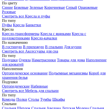
По цвету
Синие
Бежевые
Зеленые
Коричневые
Серый
Оранжевые
Розовые
Смотреть все Кресла и пуфы
По типу
Пуфы
Кресла
Банкетки
Кресла
Кресло-трансформеры
Кресла с ящиками
Кресла с
подлокотниками
Кресло-качалки
По назначению
В гостиную
В прихожую
В спальню
Для кухни
Смотреть все Аксессуары для сна
По типу
Подушки
Одеяла
Наматрасники
Товары для дома
Наполнение
для кроватей
Наполнения
Ортопедическое основание
Подъемные механизмы
Короб для
хранения белья
Подушки
Ортопедические
Набивные
Смотреть все Мебель для спальни
По типу
Комоды
Полки
Столы
Тумбы
Шкафы
Спальни
Спальня Шерлок
Спальня Авелона
Детская Модена
Спальня