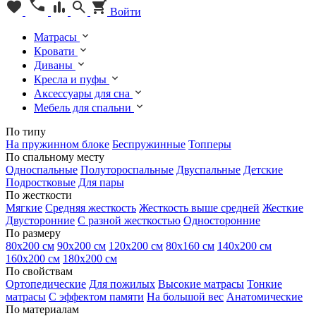
Войти
Матрасы
Кровати
Диваны
Кресла и пуфы
Аксессуары для сна
Мебель для спальни
По типу
На пружинном блоке
Беспружинные
Топперы
По спальному месту
Односпальные
Полутороспальные
Двуспальные
Детские
Подростковые
Для пары
По жесткости
Мягкие
Средняя жесткость
Жесткость выше средней
Жесткие
Двусторонние
С разной жесткостью
Односторонние
По размеру
80х200 см
90х200 см
120х200 см
80х160 см
140х200 см
160х200 см
180х200 см
По свойствам
Ортопедические
Для пожилых
Высокие матрасы
Тонкие
матрасы
С эффектом памяти
На большой вес
Анатомические
По материалам