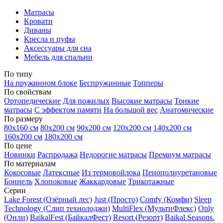
Матрасы
Кровати
Диваны
Кресла и пуфы
Аксессуары для сна
Мебель для спальни
По типу
На пружинном блоке
Беспружинные
Топперы
По свойствам
Ортопедические
Для пожилых
Высокие матрасы
Тонкие
матрасы
С эффектом памяти
На большой вес
Анатомические
По размеру
80х160 см
80х200 см
90х200 см
120х200 см
140х200 см
160х200 см
180х200 см
По цене
Новинки
Распродажа
Недорогие матрасы
Премиум матрасы
По материалам
Кокосовые
Латексные
Из термовойлока
Пенополиуретановые
Боннель
Хлопоковые
Жаккардовые
Трикотажные
Серии
Lake Forest (Озёрный лес)
Just (Просто)
Comfy (Комфи)
Sleep
Technology (Слип технолоджи)
MultiFlex (МультиФлекс)
Only
(Онли)
BaikalFest (БайкалФест)
Resort (Резорт)
Baikal Seasons.