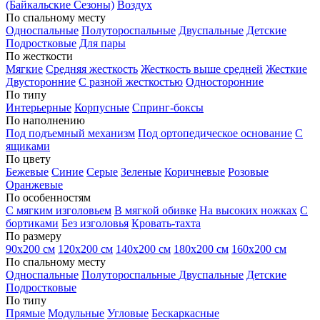
(Байкальские Сезоны)
Воздух
По спальному месту
Односпальные
Полутороспальные
Двуспальные
Детские
Подростковые
Для пары
По жесткости
Мягкие
Средняя жесткость
Жесткость выше средней
Жесткие
Двусторонние
С разной жесткостью
Односторонние
По типу
Интерьерные
Корпусные
Спринг-боксы
По наполнению
Под подъемный механизм
Под ортопедическое основание
С
ящиками
По цвету
Бежевые
Синие
Серые
Зеленые
Коричневые
Розовые
Оранжевые
По особенностям
С мягким изголовьем
В мягкой обивке
На высоких ножках
С
бортиками
Без изголовья
Кровать-тахта
По размеру
90х200 см
120х200 см
140х200 см
180х200 см
160х200 см
По спальному месту
Односпальные
Полутороспальные
Двуспальные
Детские
Подростковые
По типу
Прямые
Модульные
Угловые
Бескаркасные