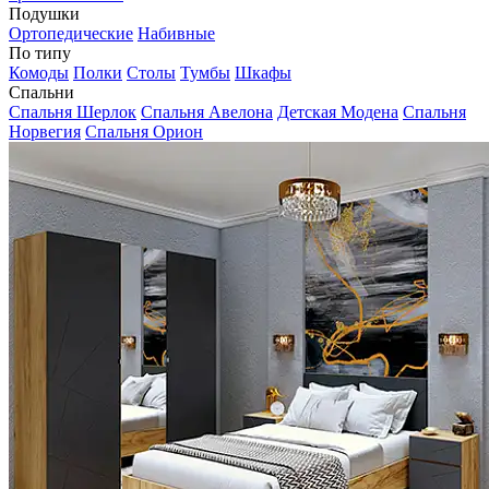
Подушки
Ортопедические
Набивные
По типу
Комоды
Полки
Столы
Тумбы
Шкафы
Спальни
Спальня Шерлок
Спальня Авелона
Детская Модена
Спальня
Норвегия
Спальня Орион