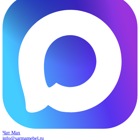
Чат Max
info@sarmamebel.ru