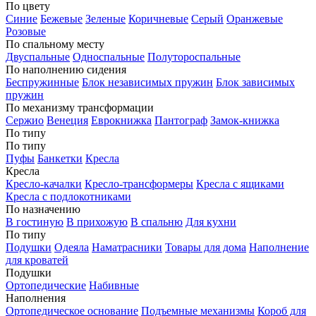
По цвету
Синие
Бежевые
Зеленые
Коричневые
Серый
Оранжевые
Розовые
По спальному месту
Двуспальные
Односпальные
Полутороспальные
По наполнению сидения
Беспружинные
Блок независимых пружин
Блок зависимых
пружин
По механизму трансформации
Сержио
Венеция
Еврокнижка
Пантограф
Замок-книжка
По типу
По типу
Пуфы
Банкетки
Кресла
Кресла
Кресло-качалки
Кресло-трансформеры
Кресла с ящиками
Кресла с подлокотниками
По назначению
В гостиную
В прихожую
В спальню
Для кухни
По типу
Подушки
Одеяла
Наматрасники
Товары для дома
Наполнение
для кроватей
Подушки
Ортопедические
Набивные
Наполнения
Ортопедическое основание
Подъемные механизмы
Короб для