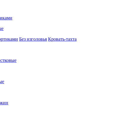
иками
ые
ортиками
Без изголовья
Кровать-тахта
стковые
ые
ужин