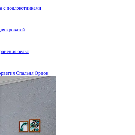
а с подлокотниками
ля кроватей
ранения белья
орвегия
Спальня Орион