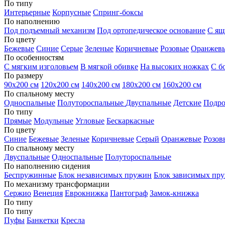
По типу
Интерьерные
Корпусные
Спринг-боксы
По наполнению
Под подъемный механизм
Под ортопедическое основание
С ящ
По цвету
Бежевые
Синие
Серые
Зеленые
Коричневые
Розовые
Оранжев
По особенностям
С мягким изголовьем
В мягкой обивке
На высоких ножках
С б
По размеру
90х200 см
120х200 см
140х200 см
180х200 см
160х200 см
По спальному месту
Односпальные
Полутороспальные
Двуспальные
Детские
Подро
По типу
Прямые
Модульные
Угловые
Бескаркасные
По цвету
Синие
Бежевые
Зеленые
Коричневые
Серый
Оранжевые
Розов
По спальному месту
Двуспальные
Односпальные
Полутороспальные
По наполнению сидения
Беспружинные
Блок независимых пружин
Блок зависимых пр
По механизму трансформации
Сержио
Венеция
Еврокнижка
Пантограф
Замок-книжка
По типу
По типу
Пуфы
Банкетки
Кресла