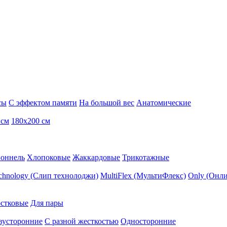
сы
С эффектом памяти
На большой вес
Анатомические
 см
180х200 см
Боннель
Хлопоковые
Жаккардовые
Трикотажные
echnology (Слип технолоджи)
MultiFlex (МультиФлекс)
Only (Онли
стковые
Для пары
вусторонние
С разной жесткостью
Односторонние