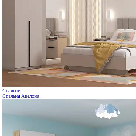
Спальни
Спальня Авелона