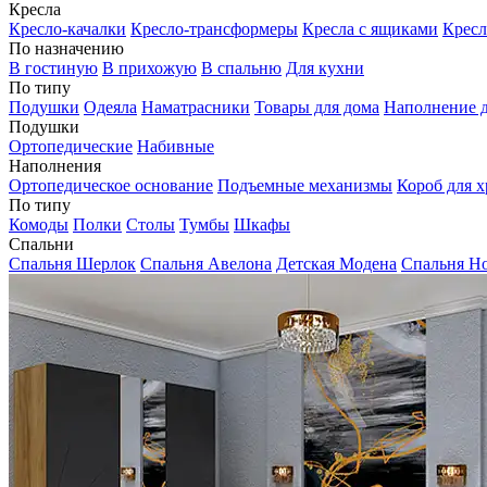
Кресла
Кресло-качалки
Кресло-трансформеры
Кресла с ящиками
Кресл
По назначению
В гостиную
В прихожую
В спальню
Для кухни
По типу
Подушки
Одеяла
Наматрасники
Товары для дома
Наполнение д
Подушки
Ортопедические
Набивные
Наполнения
Ортопедическое основание
Подъемные механизмы
Короб для х
По типу
Комоды
Полки
Столы
Тумбы
Шкафы
Спальни
Спальня Шерлок
Спальня Авелона
Детская Модена
Спальня Н