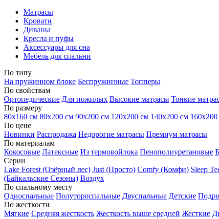
Матрасы
Кровати
Диваны
Кресла и пуфы
Аксессуары для сна
Мебель для спальни
По типу
На пружинном блоке
Беспружинные
Топперы
По свойствам
Ортопедические
Для пожилых
Высокие матрасы
Тонкие матра
По размеру
80х160 см
80х200 см
90х200 см
120х200 см
140х200 см
160х200
По цене
Новинки
Распродажа
Недорогие матрасы
Премиум матрасы
По материалам
Кокосовые
Латексные
Из термовойлока
Пенополиуретановые
Серии
Lake Forest (Озёрный лес)
Just (Просто)
Comfy (Комфи)
Sleep T
(Байкальские Сезоны)
Воздух
По спальному месту
Односпальные
Полутороспальные
Двуспальные
Детские
Подро
По жесткости
Мягкие
Средняя жесткость
Жесткость выше средней
Жесткие
Д