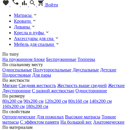
Войти
Матрасы
Кровати
Диваны
Кресла и пуфы
Аксессуары для сна
Мебель для спальни
По типу
На пружинном блоке
Беспружинные
Топперы
По спальному месту
Односпальные
Полутороспальные
Двуспальные
Детские
Подростковые
Для пары
По жесткости
Мягкие
Средняя жесткость
Жесткость выше средней
Жесткие
Двусторонние
С разной жесткостью
Односторонние
По размеру
80х200 см
90х200 см
120х200 см
80х160 см
140х200 см
160х200 см
180х200 см
По свойствам
Ортопедические
Для пожилых
Высокие матрасы
Тонкие
матрасы
С эффектом памяти
На большой вес
Анатомические
По материалам