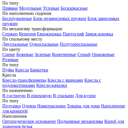
По типу
Прямые
Модульные
Угловые
Бескаркасные
По наполнению сидения
Беспружинные
Блок независимых пружин
Блок зависимых
пружин
По механизму трансформации
Сержио
Венеция
Еврокнижка
Пантограф
Замок-книжка
По спальному месту
Двуспальные
Односпальные
Полутороспальные
По цвету
Синие
Бежевые
Зеленые
Коричневые
Серый
Оранжевые
Розовые
По типу
Пуфы
Кресла
Банкетки
Кресла
Кресло-трансформеры
Кресла с ящиками
Кресла с
подлокотниками
Кресло-качалки
По назначению
В гостиную
В прихожую
В спальню
Для кухни
По типу
Подушки
Одеяла
Наматрасники
Товары для дома
Наполнение
для кроватей
Наполнения
Ортопедическое основание
Подъемные механизмы
Короб для
хранения белья