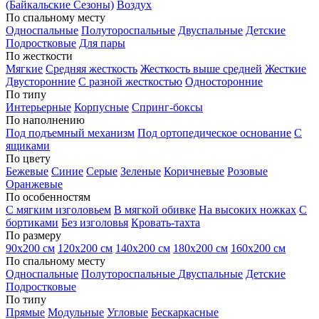
(Байкальские Сезоны)
Воздух
По спальному месту
Односпальные
Полутороспальные
Двуспальные
Детские
Подростковые
Для пары
По жесткости
Мягкие
Средняя жесткость
Жесткость выше средней
Жесткие
Двусторонние
С разной жесткостью
Односторонние
По типу
Интерьерные
Корпусные
Спринг-боксы
По наполнению
Под подъемный механизм
Под ортопедическое основание
С
ящиками
По цвету
Бежевые
Синие
Серые
Зеленые
Коричневые
Розовые
Оранжевые
По особенностям
С мягким изголовьем
В мягкой обивке
На высоких ножках
С
бортиками
Без изголовья
Кровать-тахта
По размеру
90х200 см
120х200 см
140х200 см
180х200 см
160х200 см
По спальному месту
Односпальные
Полутороспальные
Двуспальные
Детские
Подростковые
По типу
Прямые
Модульные
Угловые
Бескаркасные