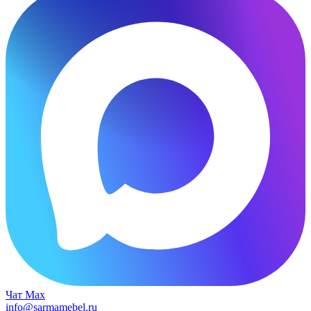
Чат Max
info@sarmamebel.ru