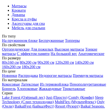
Матрасы
Кровати
Диваны
Кресла и пуфы
Аксессуары для сна
Мебель для спальни
По типу
На пружинном блоке
Беспружинные
Топперы
По свойствам
Ортопедические
Для пожилых
Высокие матрасы
Тонкие
матрасы
С эффектом памяти
На большой вес
Анатомические
По размеру
80х160 см
80х200 см
90х200 см
120х200 см
140х200 см
160х200 см
180х200 см
По цене
Новинки
Распродажа
Недорогие матрасы
Премиум матрасы
По материалам
Кокосовые
Латексные
Из термовойлока
Пенополиуретановые
Боннель
Хлопоковые
Жаккардовые
Трикотажные
Серии
Lake Forest (Озёрный лес)
Just (Просто)
Comfy (Комфи)
Sleep
Technology (Слип технолоджи)
MultiFlex (МультиФлекс)
Only
(Онли)
BaikalFest (БайкалФест)
Resort (Резорт)
Baikal Seasons.