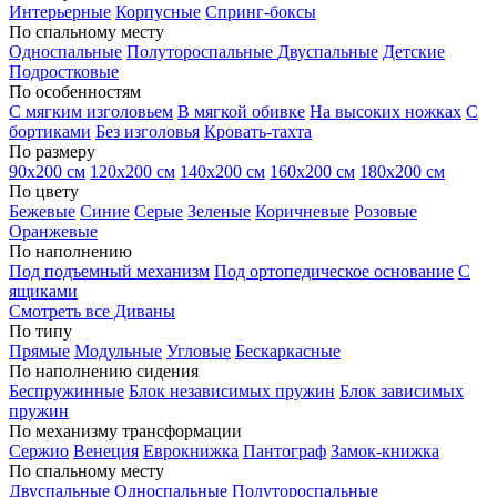
Интерьерные
Корпусные
Спринг-боксы
По спальному месту
Односпальные
Полутороспальные
Двуспальные
Детские
Подростковые
По особенностям
С мягким изголовьем
В мягкой обивке
На высоких ножках
С
бортиками
Без изголовья
Кровать-тахта
По размеру
90х200 см
120х200 см
140х200 см
160х200 см
180х200 см
По цвету
Бежевые
Синие
Серые
Зеленые
Коричневые
Розовые
Оранжевые
По наполнению
Под подъемный механизм
Под ортопедическое основание
С
ящиками
Смотреть все Диваны
По типу
Прямые
Модульные
Угловые
Бескаркасные
По наполнению сидения
Беспружинные
Блок независимых пружин
Блок зависимых
пружин
По механизму трансформации
Сержио
Венеция
Еврокнижка
Пантограф
Замок-книжка
По спальному месту
Двуспальные
Односпальные
Полутороспальные