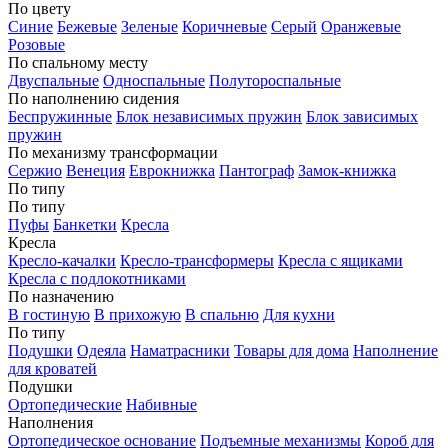
По цвету
Синие
Бежевые
Зеленые
Коричневые
Серый
Оранжевые
Розовые
По спальному месту
Двуспальные
Односпальные
Полутороспальные
По наполнению сидения
Беспружинные
Блок независимых пружин
Блок зависимых
пружин
По механизму трансформации
Сержио
Венеция
Еврокнижка
Пантограф
Замок-книжка
По типу
По типу
Пуфы
Банкетки
Кресла
Кресла
Кресло-качалки
Кресло-трансформеры
Кресла с ящиками
Кресла с подлокотниками
По назначению
В гостиную
В прихожую
В спальню
Для кухни
По типу
Подушки
Одеяла
Наматрасники
Товары для дома
Наполнение
для кроватей
Подушки
Ортопедические
Набивные
Наполнения
Ортопедическое основание
Подъемные механизмы
Короб для