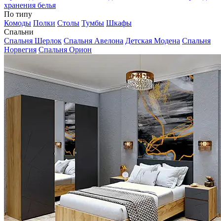
хранения белья
По типу
Комоды
Полки
Столы
Тумбы
Шкафы
Спальни
Спальня Шерлок
Спальня Авелона
Детская Модена
Спальня
Норвегия
Спальня Орион