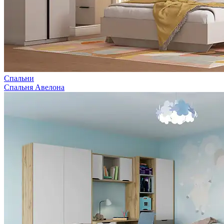
Спальни
Спальня Авелона