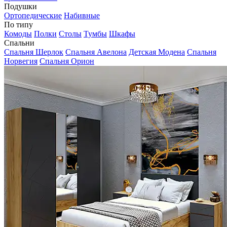
Подушки
Ортопедические
Набивные
По типу
Комоды
Полки
Столы
Тумбы
Шкафы
Спальни
Спальня Шерлок
Спальня Авелона
Детская Модена
Спальня
Норвегия
Спальня Орион