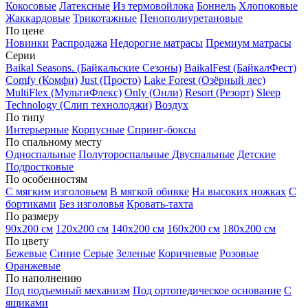
Кокосовые
Латексные
Из термовойлока
Боннель
Хлопоковые
Жаккардовые
Трикотажные
Пенополиуретановые
По цене
Новинки
Распродажа
Недорогие матрасы
Премиум матрасы
Серии
Baikal Seasons. (Байкальские Сезоны)
BaikalFest (БайкалФест)
Comfy (Комфи)
Just (Просто)
Lake Forest (Озёрный лес)
MultiFlex (МультиФлекс)
Only (Онли)
Resort (Резорт)
Sleep
Technology (Слип технолоджи)
Воздух
По типу
Интерьерные
Корпусные
Спринг-боксы
По спальному месту
Односпальные
Полутороспальные
Двуспальные
Детские
Подростковые
По особенностям
С мягким изголовьем
В мягкой обивке
На высоких ножках
С
бортиками
Без изголовья
Кровать-тахта
По размеру
90х200 см
120х200 см
140х200 см
160х200 см
180х200 см
По цвету
Бежевые
Синие
Серые
Зеленые
Коричневые
Розовые
Оранжевые
По наполнению
Под подъемный механизм
Под ортопедическое основание
С
ящиками