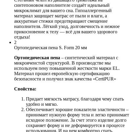
синтепоновом наполнителе создаёт идеальный
микроклимат для вашего сна. Гипоаллергенный
материал защищает матрас от пыли и влаги, а
аккуратные стежки предотвращают смещение
наполнителя. Лёгкий уход, долговечность и нежное
прикосновение к телу — всё для вашего здорового
отдыха!
2
Ортопедическая пена S. Form 20 мм
Ортопедическая пена
– синтетический материал с
микроячеистой структурой. В производстве мы
используем пену повышенной жесткости марки EL.
Материал прошел европейскую сертификацию
безопасности и получил знак качества «CertiPUR»
Свойства:
Придает мягкость матрасу, благодаря чему спать
удобно и мягко.
Обеспечивает хорошие показатели эластичности –
принимает нужную форму тела и легко принимает
исходное положение. За счет этого изделие долго
сохраняет форму и не деформируется в процессе
использования. И на нем комфортно спать.