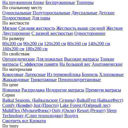
На пружинном блоке
Беспружинные
Топперы
По спальному месту
Односпальные
Полутороспальные
Двуспальные
Детские
Подростковые
Для пары
По жесткости
Мягкие
Средняя жесткость
Жесткость выше средней
Жесткие
Двусторонние
С разной жесткостью
Односторонние
По размеру
80х200 см
90х200 см
120х200 см
80х160 см
140х200 см
160х200 см
180х200 см
По свойствам
Ортопедические
Для пожилых
Высокие матрасы
Тонкие
матрасы
С эффектом памяти
На большой вес
Анатомические
По материалам
Кокосовые
Латексные
Из термовойлока
Боннель
Хлопоковые
Жаккардовые
Трикотажные
Пенополиуретановые
По цене
Новинки
Распродажа
Недорогие матрасы
Премиум матрасы
Серии
Baikal Seasons. (Байкальские Сезоны)
BaikalFest (БайкалФест)
Comfy (Комфи)
Just (Просто)
Lake Forest (Озёрный лес)
MultiFlex (МультиФлекс)
Only (Онли)
Resort (Резорт)
Sleep
Technology (Слип технолоджи)
Воздух
Смотреть все Кровати
По типу