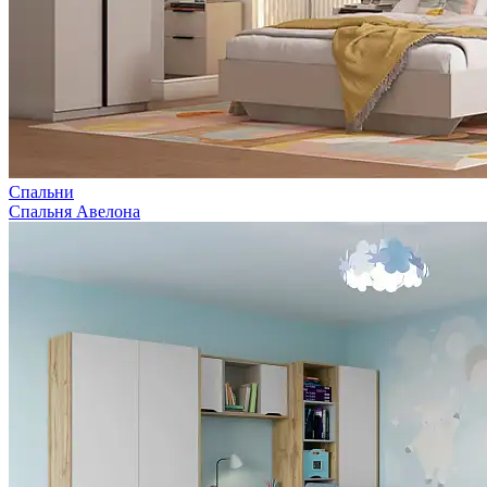
Спальни
Спальня Авелона