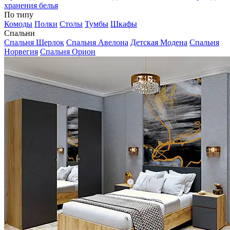
хранения белья
По типу
Комоды
Полки
Столы
Тумбы
Шкафы
Спальни
Спальня Шерлок
Спальня Авелона
Детская Модена
Спальня
Норвегия
Спальня Орион