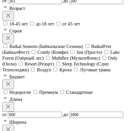
от
до
Возраст
18-45 лет
до 18 лет
от 45 лет
Серия
Baikal Seasons (Байкальские Сезоны)
BaikalFest
(БайкалФест)
Comfy (Комфи)
Just (Просто)
Lake
Forest (Озёрный лес)
Multiflex (МультиФлекс)
Only
(Онли)
Resort (Резорт)
Sleep Technology (Слип
Технолоджи)
Воздух
Кроха
Луговые травы
Бюджет
Недорогие
Премиум
Стандартные
Длина
от
до
Ширина