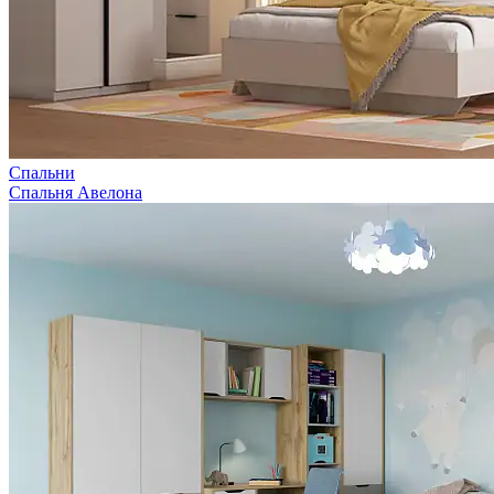
Спальни
Спальня Авелона