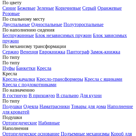
По цвету
Синие
Бежевые
Зеленые
Коричневые
Серый
Оранжевые
Розовые
По спальному месту
Двуспальные
Односпальные
Полутороспальные
По наполнению сидения
Беспружинные
Блок независимых пружин
Блок зависимых
пружин
По механизму трансформации
Сержио
Венеция
Еврокнижка
Пантограф
Замок-книжка
По типу
По типу
Пуфы
Банкетки
Кресла
Кресла
Кресло-качалки
Кресло-трансформеры
Кресла с ящиками
Кресла с подлокотниками
По назначению
В гостиную
В прихожую
В спальню
Для кухни
По типу
Подушки
Одеяла
Наматрасники
Товары для дома
Наполнение
для кроватей
Подушки
Ортопедические
Набивные
Наполнения
Ортопедическое основание
Подъемные механизмы
Короб для