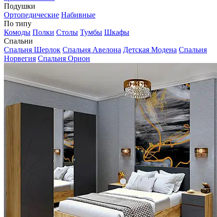
Подушки
Ортопедические
Набивные
По типу
Комоды
Полки
Столы
Тумбы
Шкафы
Спальни
Спальня Шерлок
Спальня Авелона
Детская Модена
Спальня
Норвегия
Спальня Орион