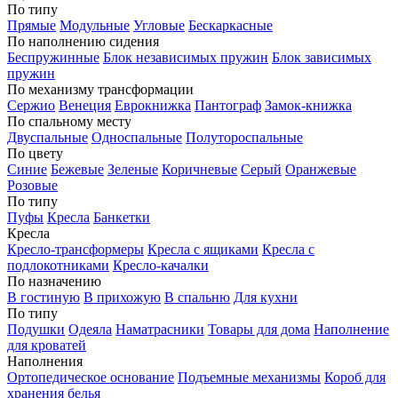
По типу
Прямые
Модульные
Угловые
Бескаркасные
По наполнению сидения
Беспружинные
Блок независимых пружин
Блок зависимых
пружин
По механизму трансформации
Сержио
Венеция
Еврокнижка
Пантограф
Замок-книжка
По спальному месту
Двуспальные
Односпальные
Полутороспальные
По цвету
Синие
Бежевые
Зеленые
Коричневые
Серый
Оранжевые
Розовые
По типу
Пуфы
Кресла
Банкетки
Кресла
Кресло-трансформеры
Кресла с ящиками
Кресла с
подлокотниками
Кресло-качалки
По назначению
В гостиную
В прихожую
В спальню
Для кухни
По типу
Подушки
Одеяла
Наматрасники
Товары для дома
Наполнение
для кроватей
Наполнения
Ортопедическое основание
Подъемные механизмы
Короб для
хранения белья