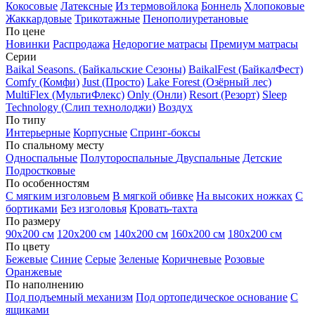
Кокосовые
Латексные
Из термовойлока
Боннель
Хлопоковые
Жаккардовые
Трикотажные
Пенополиуретановые
По цене
Новинки
Распродажа
Недорогие матрасы
Премиум матрасы
Серии
Baikal Seasons. (Байкальские Сезоны)
BaikalFest (БайкалФест)
Comfy (Комфи)
Just (Просто)
Lake Forest (Озёрный лес)
MultiFlex (МультиФлекс)
Only (Онли)
Resort (Резорт)
Sleep
Technology (Слип технолоджи)
Воздух
По типу
Интерьерные
Корпусные
Спринг-боксы
По спальному месту
Односпальные
Полутороспальные
Двуспальные
Детские
Подростковые
По особенностям
С мягким изголовьем
В мягкой обивке
На высоких ножках
С
бортиками
Без изголовья
Кровать-тахта
По размеру
90х200 см
120х200 см
140х200 см
160х200 см
180х200 см
По цвету
Бежевые
Синие
Серые
Зеленые
Коричневые
Розовые
Оранжевые
По наполнению
Под подъемный механизм
Под ортопедическое основание
С
ящиками