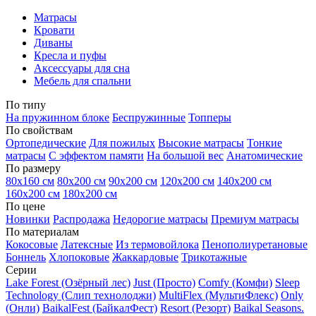
Матрасы
Кровати
Диваны
Кресла и пуфы
Аксессуары для сна
Мебель для спальни
По типу
На пружинном блоке
Беспружинные
Топперы
По свойствам
Ортопедические
Для пожилых
Высокие матрасы
Тонкие
матрасы
С эффектом памяти
На большой вес
Анатомические
По размеру
80х160 см
80х200 см
90х200 см
120х200 см
140х200 см
160х200 см
180х200 см
По цене
Новинки
Распродажа
Недорогие матрасы
Премиум матрасы
По материалам
Кокосовые
Латексные
Из термовойлока
Пенополиуретановые
Боннель
Хлопоковые
Жаккардовые
Трикотажные
Серии
Lake Forest (Озёрный лес)
Just (Просто)
Comfy (Комфи)
Sleep
Technology (Слип технолоджи)
MultiFlex (МультиФлекс)
Only
(Онли)
BaikalFest (БайкалФест)
Resort (Резорт)
Baikal Seasons.