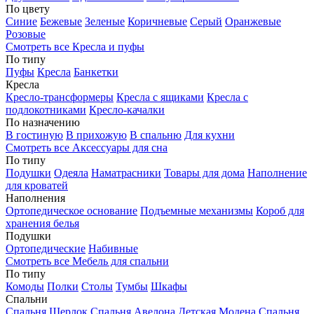
По цвету
Синие
Бежевые
Зеленые
Коричневые
Серый
Оранжевые
Розовые
Смотреть все Кресла и пуфы
По типу
Пуфы
Кресла
Банкетки
Кресла
Кресло-трансформеры
Кресла с ящиками
Кресла с
подлокотниками
Кресло-качалки
По назначению
В гостиную
В прихожую
В спальню
Для кухни
Смотреть все Аксессуары для сна
По типу
Подушки
Одеяла
Наматрасники
Товары для дома
Наполнение
для кроватей
Наполнения
Ортопедическое основание
Подъемные механизмы
Короб для
хранения белья
Подушки
Ортопедические
Набивные
Смотреть все Мебель для спальни
По типу
Комоды
Полки
Столы
Тумбы
Шкафы
Спальни
Спальня Шерлок
Спальня Авелона
Детская Модена
Спальня