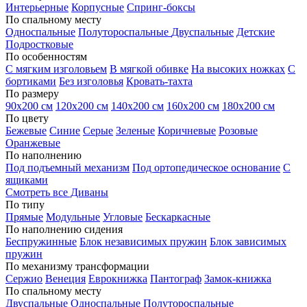
Интерьерные
Корпусные
Спринг-боксы
По спальному месту
Односпальные
Полутороспальные
Двуспальные
Детские
Подростковые
По особенностям
С мягким изголовьем
В мягкой обивке
На высоких ножках
С
бортиками
Без изголовья
Кровать-тахта
По размеру
90х200 см
120х200 см
140х200 см
160х200 см
180х200 см
По цвету
Бежевые
Синие
Серые
Зеленые
Коричневые
Розовые
Оранжевые
По наполнению
Под подъемный механизм
Под ортопедическое основание
С
ящиками
Смотреть все Диваны
По типу
Прямые
Модульные
Угловые
Бескаркасные
По наполнению сидения
Беспружинные
Блок независимых пружин
Блок зависимых
пружин
По механизму трансформации
Сержио
Венеция
Еврокнижка
Пантограф
Замок-книжка
По спальному месту
Двуспальные
Односпальные
Полутороспальные