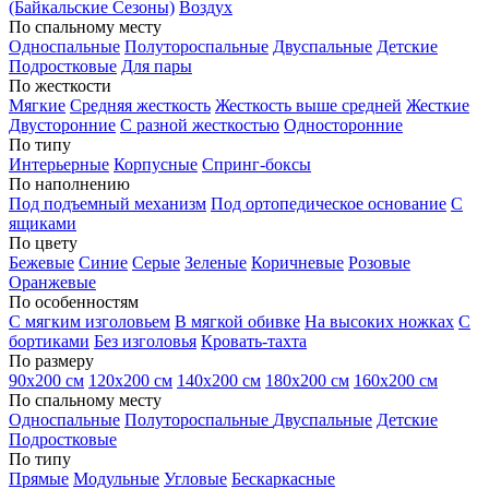
(Байкальские Сезоны)
Воздух
По спальному месту
Односпальные
Полутороспальные
Двуспальные
Детские
Подростковые
Для пары
По жесткости
Мягкие
Средняя жесткость
Жесткость выше средней
Жесткие
Двусторонние
С разной жесткостью
Односторонние
По типу
Интерьерные
Корпусные
Спринг-боксы
По наполнению
Под подъемный механизм
Под ортопедическое основание
С
ящиками
По цвету
Бежевые
Синие
Серые
Зеленые
Коричневые
Розовые
Оранжевые
По особенностям
С мягким изголовьем
В мягкой обивке
На высоких ножках
С
бортиками
Без изголовья
Кровать-тахта
По размеру
90х200 см
120х200 см
140х200 см
180х200 см
160х200 см
По спальному месту
Односпальные
Полутороспальные
Двуспальные
Детские
Подростковые
По типу
Прямые
Модульные
Угловые
Бескаркасные