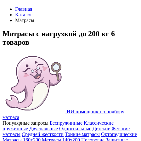
Главная
Каталог
Матрасы
Матрасы с нагрузкой до 200 кг
6
товаров
ИИ помощник по подбору
матраса
Популярные запросы
Беспружинные
Классические
пружинные
Двуспальные
Односпальные
Детские
Жесткие
матрасы
Средней жесткости
Тонкие матрасы
Ортопедические
Матрасы 160х200
Матрасы 140х200
Недорогие
Защитные