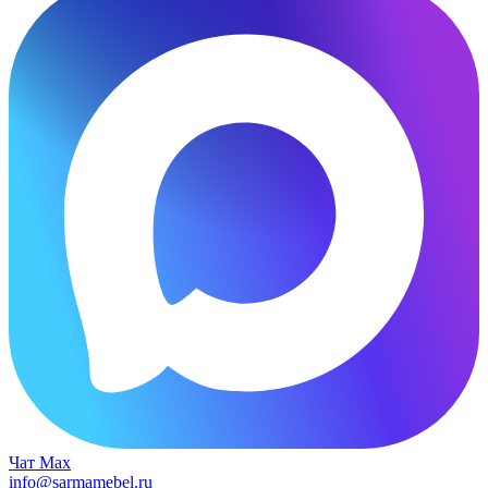
Чат Max
info@sarmamebel.ru