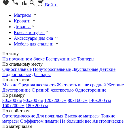
Войти
Матрасы
Кровати
Диваны
Кресла и пуфы
Аксессуары для сна
Мебель для спальни
По типу
На пружинном блоке
Беспружинные
Топперы
По спальному месту
Односпальные
Полутороспальные
Двуспальные
Детские
Подростковые
Для пары
По жесткости
Мягкие
Средняя жесткость
Жесткость выше средней
Жесткие
Двусторонние
С разной жесткостью
Односторонние
По размеру
80х200 см
90х200 см
120х200 см
80х160 см
140х200 см
160х200 см
180х200 см
По свойствам
Ортопедические
Для пожилых
Высокие матрасы
Тонкие
матрасы
С эффектом памяти
На большой вес
Анатомические
По материалам