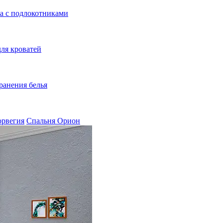
а с подлокотниками
ля кроватей
ранения белья
орвегия
Спальня Орион