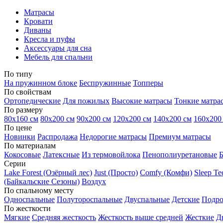
Матрасы
Кровати
Диваны
Кресла и пуфы
Аксессуары для сна
Мебель для спальни
По типу
На пружинном блоке
Беспружинные
Топперы
По свойствам
Ортопедические
Для пожилых
Высокие матрасы
Тонкие матра
По размеру
80х160 см
80х200 см
90х200 см
120х200 см
140х200 см
160х200
По цене
Новинки
Распродажа
Недорогие матрасы
Премиум матрасы
По материалам
Кокосовые
Латексные
Из термовойлока
Пенополиуретановые
Серии
Lake Forest (Озёрный лес)
Just (Просто)
Comfy (Комфи)
Sleep T
(Байкальские Сезоны)
Воздух
По спальному месту
Односпальные
Полутороспальные
Двуспальные
Детские
Подро
По жесткости
Мягкие
Средняя жесткость
Жесткость выше средней
Жесткие
Д