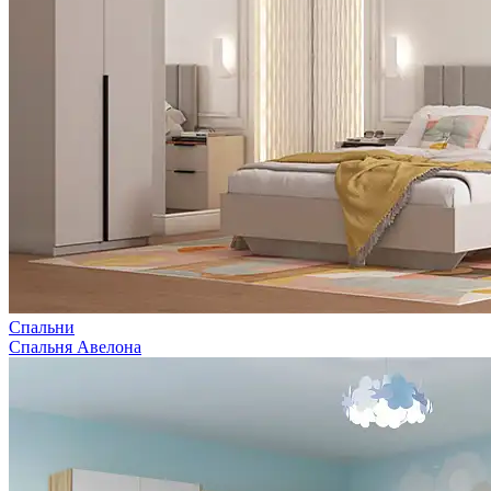
Спальни
Спальня Авелона