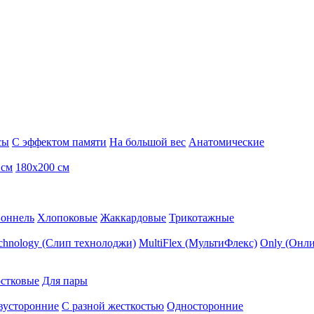
сы
С эффектом памяти
На большой вес
Анатомические
 см
180х200 см
Боннель
Хлопоковые
Жаккардовые
Трикотажные
echnology (Слип технолоджи)
MultiFlex (МультиФлекс)
Only (Онли
стковые
Для пары
вусторонние
С разной жесткостью
Односторонние