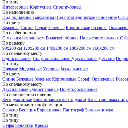
По типу
Интерьерные
Корпусные
Спринг-боксы
По наполнению
Под подъемный механизм
Под ортопедическое основание
С ящ
По цвету
Бежевые
Синие
Серые
Зеленые
Коричневые
Розовые
Оранжев
По особенностям
С мягким изголовьем
В мягкой обивке
На высоких ножках
С б
По размеру
90х200 см
120х200 см
140х200 см
180х200 см
160х200 см
По спальному месту
Односпальные
Полутороспальные
Двуспальные
Детские
Подро
По типу
Прямые
Модульные
Угловые
Бескаркасные
По цвету
Синие
Бежевые
Зеленые
Коричневые
Серый
Оранжевые
Розов
По спальному месту
Двуспальные
Односпальные
Полутороспальные
По наполнению сидения
Беспружинные
Блок независимых пружин
Блок зависимых пр
По механизму трансформации
Сержио
Венеция
Еврокнижка
Пантограф
Замок-книжка
По типу
По типу
Пуфы
Банкетки
Кресла