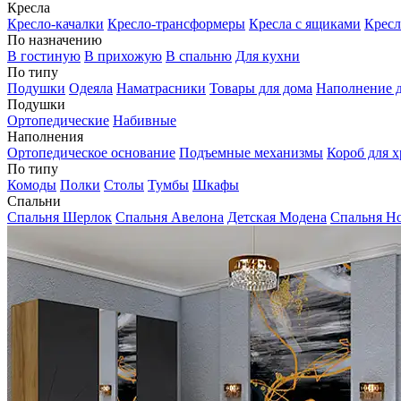
Кресла
Кресло-качалки
Кресло-трансформеры
Кресла с ящиками
Кресл
По назначению
В гостиную
В прихожую
В спальню
Для кухни
По типу
Подушки
Одеяла
Наматрасники
Товары для дома
Наполнение д
Подушки
Ортопедические
Набивные
Наполнения
Ортопедическое основание
Подъемные механизмы
Короб для х
По типу
Комоды
Полки
Столы
Тумбы
Шкафы
Спальни
Спальня Шерлок
Спальня Авелона
Детская Модена
Спальня Н