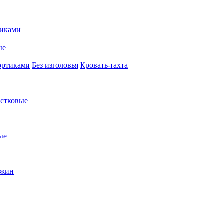
иками
ые
ортиками
Без изголовья
Кровать-тахта
стковые
ые
ужин