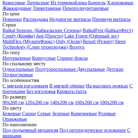
Кокосовые
Латексные
Из термовойлока
Боннель
Хлопоковые
Жаккардовые
Трикотажные
Пенополиуретановые
По цене
Новинки
Распродажа
Недорогие матрасы
Премиум матрасы
Серии
Baikal Seasons. (Байкальские Сезоны)
BaikalFest (БайкалФест)
Comfy (Комфи)
Just (Просто)
Lake Forest (Озёрный лес)
MultiFlex (МультиФлекс)
Only (Онли)
Resort (Резорт)
Sleep
Technology (Слип технолоджи)
Воздух
По типу
Интерьерные
Корпусные
Спринг-боксы
По спальному месту
Односпальные
Полутороспальные
Двуспальные
Детские
Подростковые
По особенностям
С мягким изголовьем
В мягкой обивке
На высоких ножках
С
бортиками
Без изголовья
Кровать-тахта
По размеру
90х200 см
120х200 см
140х200 см
160х200 см
180х200 см
По цвету
Бежевые
Синие
Серые
Зеленые
Коричневые
Розовые
Оранжевые
По наполнению
Под подъемный механизм
Под ортопедическое основание
С
ящиками