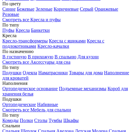
По цвету
Синие
Бежевые
Зеленые
Коричневые
Серый
Оранжевые
Розовые
Смотреть все Кресла и пуфы
По типу
Пуфы
Кресла
Банкетки
Кресла
Кресло-трансформеры
Кресла с ящиками
Кресла с
подлокотниками
Кресло-качалки
По назначению
В гостиную
В прихожую
В спальню
Для кухни
Смотреть все Аксессуары для сна
По типу
Подушки
Одеяла
Наматрасники
Товары для дома
Наполнение
для кроватей
Наполнения
Ортопедическое основание
Подъемные механизмы
Короб для
хранения белья
Подушки
Ортопедические
Набивные
Смотреть все Мебель для спальни
По типу
Комоды
Полки
Столы
Тумбы
Шкафы
Спальни
Спальня Шерлок
Спальня Авелона
Детская Модена
Спальня