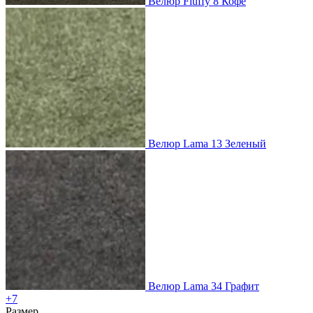
Велюр Fluffy 8 Кофе
Велюр Lama 13 Зеленый
Велюр Lama 34 Графит
+7
Размер