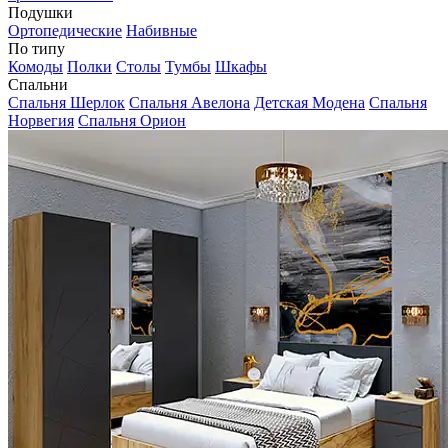
Подушки
Ортопедические
Набивные
По типу
Комоды
Полки
Столы
Тумбы
Шкафы
Спальни
Спальня Шерлок
Спальня Авелона
Детская Модена
Спальня
Норвегия
Спальня Орион