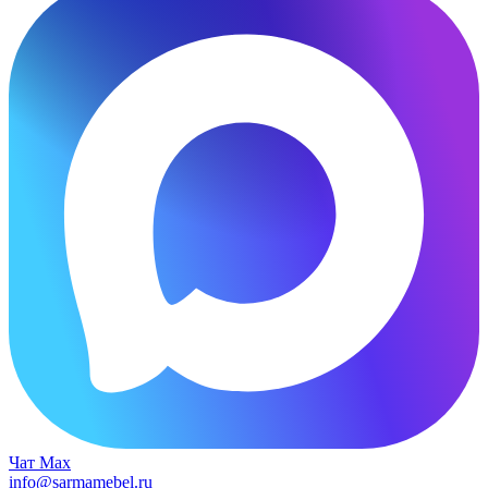
Чат Max
info@sarmamebel.ru