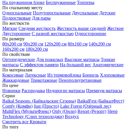
На пружинном блоке
Беспружинные
Топперы
По спальному месту
Односпальные
Полутороспальные
Двуспальные
Детские
Подростковые
Для пары
По жесткости
Мягкие
Средняя жесткость
Жесткость выше средней
Жесткие
Двусторонние
С разной жесткостью
Односторонние
По размеру
80х200 см
90х200 см
120х200 см
80х160 см
140х200 см
160х200 см
180х200 см
По свойствам
Ортопедические
Для пожилых
Высокие матрасы
Тонкие
матрасы
С эффектом памяти
На большой вес
Анатомические
По материалам
Кокосовые
Латексные
Из термовойлока
Боннель
Хлопоковые
Жаккардовые
Трикотажные
Пенополиуретановые
По цене
Новинки
Распродажа
Недорогие матрасы
Премиум матрасы
Серии
Baikal Seasons. (Байкальские Сезоны)
BaikalFest (БайкалФест)
Comfy (Комфи)
Just (Просто)
Lake Forest (Озёрный лес)
MultiFlex (МультиФлекс)
Only (Онли)
Resort (Резорт)
Sleep
Technology (Слип технолоджи)
Воздух
Смотреть все Кровати
По типу