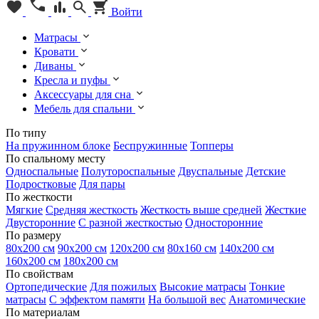
Войти
Матрасы
Кровати
Диваны
Кресла и пуфы
Аксессуары для сна
Мебель для спальни
По типу
На пружинном блоке
Беспружинные
Топперы
По спальному месту
Односпальные
Полутороспальные
Двуспальные
Детские
Подростковые
Для пары
По жесткости
Мягкие
Средняя жесткость
Жесткость выше средней
Жесткие
Двусторонние
С разной жесткостью
Односторонние
По размеру
80х200 см
90х200 см
120х200 см
80х160 см
140х200 см
160х200 см
180х200 см
По свойствам
Ортопедические
Для пожилых
Высокие матрасы
Тонкие
матрасы
С эффектом памяти
На большой вес
Анатомические
По материалам