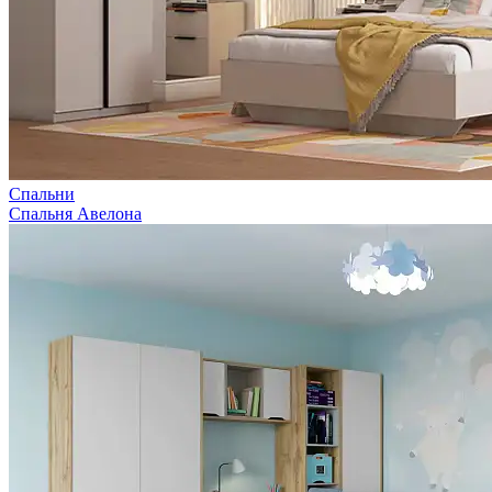
Спальни
Спальня Авелона