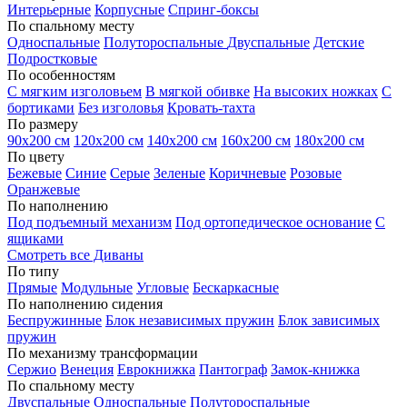
Интерьерные
Корпусные
Спринг-боксы
По спальному месту
Односпальные
Полутороспальные
Двуспальные
Детские
Подростковые
По особенностям
С мягким изголовьем
В мягкой обивке
На высоких ножках
С
бортиками
Без изголовья
Кровать-тахта
По размеру
90х200 см
120х200 см
140х200 см
160х200 см
180х200 см
По цвету
Бежевые
Синие
Серые
Зеленые
Коричневые
Розовые
Оранжевые
По наполнению
Под подъемный механизм
Под ортопедическое основание
С
ящиками
Смотреть все Диваны
По типу
Прямые
Модульные
Угловые
Бескаркасные
По наполнению сидения
Беспружинные
Блок независимых пружин
Блок зависимых
пружин
По механизму трансформации
Сержио
Венеция
Еврокнижка
Пантограф
Замок-книжка
По спальному месту
Двуспальные
Односпальные
Полутороспальные