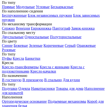
По типу
Прямые
Модульные
Угловые
Бескаркасные
По наполнению сидения
Беспружинные
Блок независимых пружин
Блок зависимых
пружин
По механизму трансформации
Сержио
Венеция
Еврокнижка
Пантограф
Замок-книжка
По спальному месту
Двуспальные
Односпальные
Полутороспальные
По цвету
Синие
Бежевые
Зеленые
Коричневые
Серый
Оранжевые
Розовые
По типу
Пуфы
Кресла
Банкетки
Кресла
Кресло-трансформеры
Кресла с ящиками
Кресла с
подлокотниками
Кресло-качалки
По назначению
В гостиную
В прихожую
В спальню
Для кухни
По типу
Подушки
Одеяла
Наматрасники
Товары для дома
Наполнение
для кроватей
Наполнения
Ортопедическое основание
Подъемные механизмы
Короб для
хранения белья