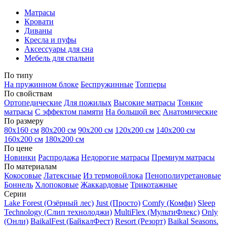
Матрасы
Кровати
Диваны
Кресла и пуфы
Аксессуары для сна
Мебель для спальни
По типу
На пружинном блоке
Беспружинные
Топперы
По свойствам
Ортопедические
Для пожилых
Высокие матрасы
Тонкие
матрасы
С эффектом памяти
На большой вес
Анатомические
По размеру
80х160 см
80х200 см
90х200 см
120х200 см
140х200 см
160х200 см
180х200 см
По цене
Новинки
Распродажа
Недорогие матрасы
Премиум матрасы
По материалам
Кокосовые
Латексные
Из термовойлока
Пенополиуретановые
Боннель
Хлопоковые
Жаккардовые
Трикотажные
Серии
Lake Forest (Озёрный лес)
Just (Просто)
Comfy (Комфи)
Sleep
Technology (Слип технолоджи)
MultiFlex (МультиФлекс)
Only
(Онли)
BaikalFest (БайкалФест)
Resort (Резорт)
Baikal Seasons.