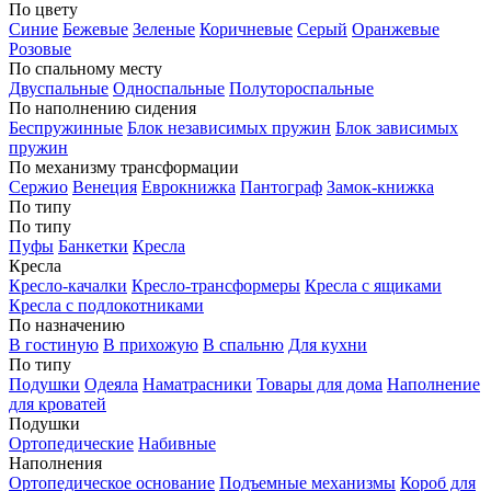
По цвету
Синие
Бежевые
Зеленые
Коричневые
Серый
Оранжевые
Розовые
По спальному месту
Двуспальные
Односпальные
Полутороспальные
По наполнению сидения
Беспружинные
Блок независимых пружин
Блок зависимых
пружин
По механизму трансформации
Сержио
Венеция
Еврокнижка
Пантограф
Замок-книжка
По типу
По типу
Пуфы
Банкетки
Кресла
Кресла
Кресло-качалки
Кресло-трансформеры
Кресла с ящиками
Кресла с подлокотниками
По назначению
В гостиную
В прихожую
В спальню
Для кухни
По типу
Подушки
Одеяла
Наматрасники
Товары для дома
Наполнение
для кроватей
Подушки
Ортопедические
Набивные
Наполнения
Ортопедическое основание
Подъемные механизмы
Короб для