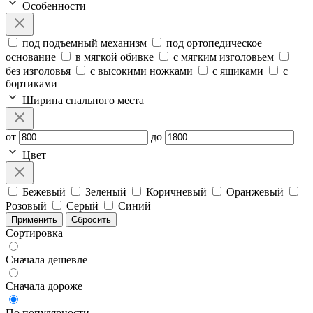
Особенности
под подъемный механизм
под ортопедическое
основание
в мягкой обивке
с мягким изголовьем
без изголовья
с высокими ножками
с ящиками
с
бортиками
Ширина спального места
от
до
Цвет
Бежевый
Зеленый
Коричневый
Оранжевый
Розовый
Серый
Синий
Применить
Сбросить
Сортировка
Сначала дешевле
Сначала дороже
По популярности