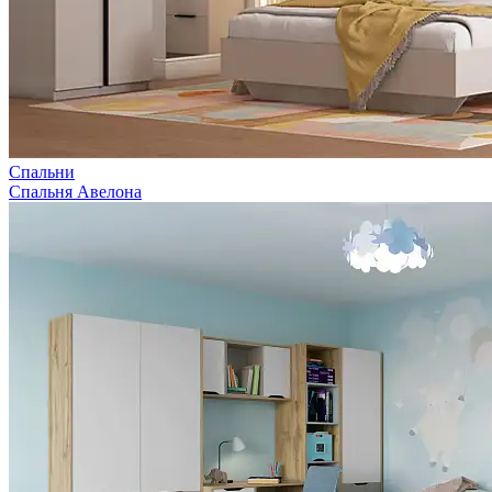
Спальни
Спальня Авелона