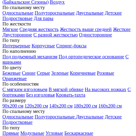
(Байкальские Сезоны)
Воздух
По спальному месту
Односпальные
Полутороспальные
Двуспальные
Детские
Подростковые
Для пары
По жесткости
Мягкие
Средняя жесткость
Жесткость выше средней
Жесткие
Двусторонние
С разной жесткостью
Односторонние
По типу
Интерьерные
Корпусные
Спринг-боксы
По наполнению
Под подъемный механизм
Под ортопедическое основание
С
ящиками
По цвету
Бежевые
Синие
Серые
Зеленые
Коричневые
Розовые
Оранжевые
По особенностям
С мягким изголовьем
В мягкой обивке
На высоких ножках
С
бортиками
Без изголовья
Кровать-тахта
По размеру
90х200 см
120х200 см
140х200 см
180х200 см
160х200 см
По спальному месту
Односпальные
Полутороспальные
Двуспальные
Детские
Подростковые
По типу
Прямые
Модульные
Угловые
Бескаркасные