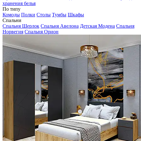
хранения белья
По типу
Комоды
Полки
Столы
Тумбы
Шкафы
Спальни
Спальня Шерлок
Спальня Авелона
Детская Модена
Спальня
Норвегия
Спальня Орион