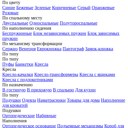
По цвету
Синие
Бежевые
Зеленые
Коричневые
Серый
Оранжевые
Розовые
По спальному месту
Двуспальные
Односпальные
Полутороспальные
По наполнению сидения
Беспружинные
Блок независимых пружин
Блок зависимых
пружин
По механизму трансформации
Сержио
Венеция
Еврокнижка
Пантограф
Замок-книжка
По типу
По типу
Пуфы
Банкетки
Кресла
Кресла
Кресло-качалки
Кресло-трансформеры
Кресла с ящиками
Кресла с подлокотниками
По назначению
В гостиную
В прихожую
В спальню
Для кухни
По типу
Подушки
Одеяла
Наматрасники
Товары для дома
Наполнение
для кроватей
Подушки
Ортопедические
Набивные
Наполнения
Ортопедическое основание
Подъемные механизмы
Короб для