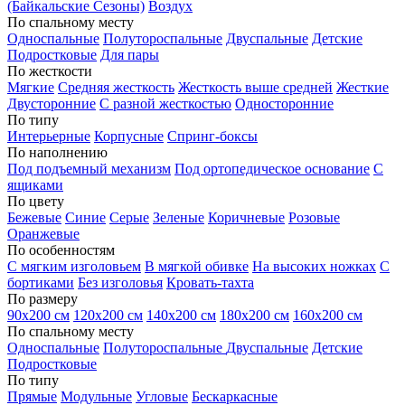
(Байкальские Сезоны)
Воздух
По спальному месту
Односпальные
Полутороспальные
Двуспальные
Детские
Подростковые
Для пары
По жесткости
Мягкие
Средняя жесткость
Жесткость выше средней
Жесткие
Двусторонние
С разной жесткостью
Односторонние
По типу
Интерьерные
Корпусные
Спринг-боксы
По наполнению
Под подъемный механизм
Под ортопедическое основание
С
ящиками
По цвету
Бежевые
Синие
Серые
Зеленые
Коричневые
Розовые
Оранжевые
По особенностям
С мягким изголовьем
В мягкой обивке
На высоких ножках
С
бортиками
Без изголовья
Кровать-тахта
По размеру
90х200 см
120х200 см
140х200 см
180х200 см
160х200 см
По спальному месту
Односпальные
Полутороспальные
Двуспальные
Детские
Подростковые
По типу
Прямые
Модульные
Угловые
Бескаркасные