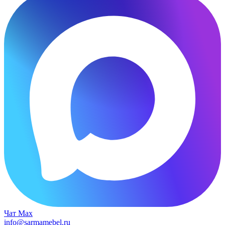
Чат Max
info@sarmamebel.ru