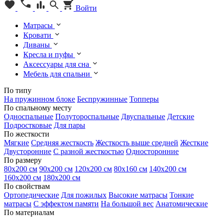
Войти
Матрасы
Кровати
Диваны
Кресла и пуфы
Аксессуары для сна
Мебель для спальни
По типу
На пружинном блоке
Беспружинные
Топперы
По спальному месту
Односпальные
Полутороспальные
Двуспальные
Детские
Подростковые
Для пары
По жесткости
Мягкие
Средняя жесткость
Жесткость выше средней
Жесткие
Двусторонние
С разной жесткостью
Односторонние
По размеру
80х200 см
90х200 см
120х200 см
80х160 см
140х200 см
160х200 см
180х200 см
По свойствам
Ортопедические
Для пожилых
Высокие матрасы
Тонкие
матрасы
С эффектом памяти
На большой вес
Анатомические
По материалам