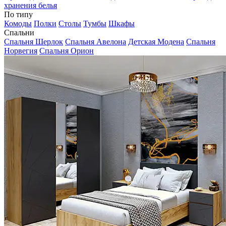
хранения белья
По типу
Комоды
Полки
Столы
Тумбы
Шкафы
Спальни
Спальня Шерлок
Спальня Авелона
Детская Модена
Спальня
Норвегия
Спальня Орион