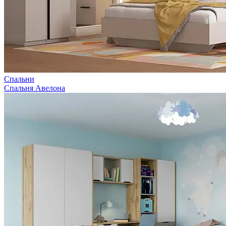
Спальни
Спальня Авелона