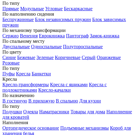
По типу
Прямые
Модульные
Угловые
Бескаркасные
По наполнению сидения
Беспружинные
Блок независимых пружин
Блок зависимых
пружин
По механизму трансформации
Сержио
Венеция
Еврокнижка
Пантограф
Замок-книжка
По спальному месту
Двуспальные
Односпальные
Полутороспальные
По цвету
Синие
Бежевые
Зеленые
Коричневые
Серый
Оранжевые
Розовые
По типу
Пуфы
Кресла
Банкетки
Кресла
Кресло-трансформеры
Кресла с ящиками
Кресла с
подлокотниками
Кресло-качалки
По назначению
В гостиную
В прихожую
В спальню
Для кухни
По типу
Подушки
Одеяла
Наматрасники
Товары для дома
Наполнение
для кроватей
Наполнения
Ортопедическое основание
Подъемные механизмы
Короб для
хранения белья