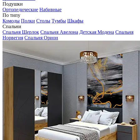
Подушки
Ортопедические
Набивные
По типу
Комоды
Полки
Столы
Тумбы
Шкафы
Спальни
Спальня Шерлок
Спальня Авелона
Детская Модена
Спальня
Норвегия
Спальня Орион