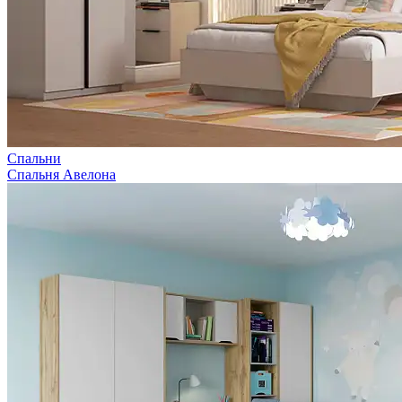
Спальни
Спальня Авелона