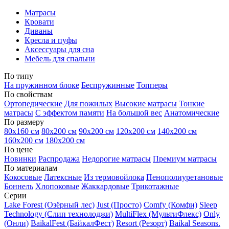
Матрасы
Кровати
Диваны
Кресла и пуфы
Аксессуары для сна
Мебель для спальни
По типу
На пружинном блоке
Беспружинные
Топперы
По свойствам
Ортопедические
Для пожилых
Высокие матрасы
Тонкие
матрасы
С эффектом памяти
На большой вес
Анатомические
По размеру
80х160 см
80х200 см
90х200 см
120х200 см
140х200 см
160х200 см
180х200 см
По цене
Новинки
Распродажа
Недорогие матрасы
Премиум матрасы
По материалам
Кокосовые
Латексные
Из термовойлока
Пенополиуретановые
Боннель
Хлопоковые
Жаккардовые
Трикотажные
Серии
Lake Forest (Озёрный лес)
Just (Просто)
Comfy (Комфи)
Sleep
Technology (Слип технолоджи)
MultiFlex (МультиФлекс)
Only
(Онли)
BaikalFest (БайкалФест)
Resort (Резорт)
Baikal Seasons.