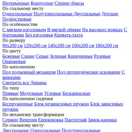
Интерьерные
Корпусные
Спринг-боксы
По спальному месту
Односпальные
Полутороспальные
Двуспальные
Детские
Подростковые
По особенностям
С мягким изголовьем
В мягкой обивке
На высоких ножках
С
бортиками
Без изголовья
Кровать-тахта
По размеру
90х200 см
120х200 см
140х200 см
160х200 см
180х200 см
По цвету
Бежевые
Синие
Серые
Зеленые
Коричневые
Розовые
Оранжевые
По наполнению
Под подъемный механизм
Под ортопедическое основание
С
ящиками
Смотреть все Диваны
По типу
Прямые
Модульные
Угловые
Бескаркасные
По наполнению сидения
Беспружинные
Блок независимых пружин
Блок зависимых
пружин
По механизму трансформации
Сержио
Венеция
Еврокнижка
Пантограф
Замок-книжка
По спальному месту
Двуспальные
Односпальные
Полутороспальные