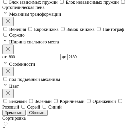
Блок зависимых пружин
Блок независимых пружин
Ортопедическая пена
Механизм трансформации
Венеция
Еврокнижка
Замок-книжка
Пантограф
Сержио
Ширина спального места
от
до
Особенности
под подъемный механизм
Цвет
Бежевый
Зеленый
Коричневый
Оранжевый
Розовый
Серый
Синий
Применить
Сбросить
Сортировка