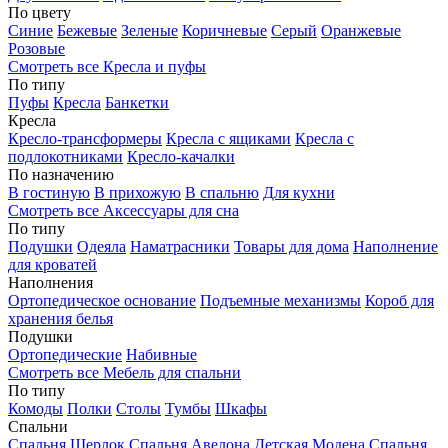
По цвету
Синие
Бежевые
Зеленые
Коричневые
Серый
Оранжевые
Розовые
Смотреть все Кресла и пуфы
По типу
Пуфы
Кресла
Банкетки
Кресла
Кресло-трансформеры
Кресла с ящиками
Кресла с
подлокотниками
Кресло-качалки
По назначению
В гостиную
В прихожую
В спальню
Для кухни
Смотреть все Аксессуары для сна
По типу
Подушки
Одеяла
Наматрасники
Товары для дома
Наполнение
для кроватей
Наполнения
Ортопедическое основание
Подъемные механизмы
Короб для
хранения белья
Подушки
Ортопедические
Набивные
Смотреть все Мебель для спальни
По типу
Комоды
Полки
Столы
Тумбы
Шкафы
Спальни
Спальня Шерлок
Спальня Авелона
Детская Модена
Спальня