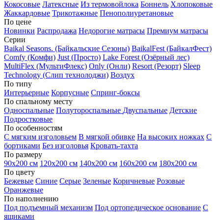
Кокосовые
Латексные
Из термовойлока
Боннель
Хлопоковые
Жаккардовые
Трикотажные
Пенополиуретановые
По цене
Новинки
Распродажа
Недорогие матрасы
Премиум матрасы
Серии
Baikal Seasons. (Байкальские Сезоны)
BaikalFest (БайкалФест)
Comfy (Комфи)
Just (Просто)
Lake Forest (Озёрный лес)
MultiFlex (МультиФлекс)
Only (Онли)
Resort (Резорт)
Sleep
Technology (Слип технолоджи)
Воздух
По типу
Интерьерные
Корпусные
Спринг-боксы
По спальному месту
Односпальные
Полутороспальные
Двуспальные
Детские
Подростковые
По особенностям
С мягким изголовьем
В мягкой обивке
На высоких ножках
С
бортиками
Без изголовья
Кровать-тахта
По размеру
90х200 см
120х200 см
140х200 см
160х200 см
180х200 см
По цвету
Бежевые
Синие
Серые
Зеленые
Коричневые
Розовые
Оранжевые
По наполнению
Под подъемный механизм
Под ортопедическое основание
С
ящиками