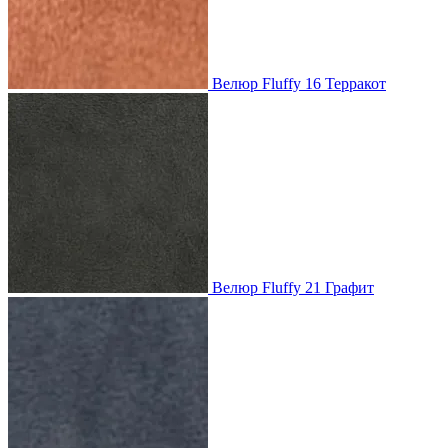
Велюр Fluffy 16 Терракот
Велюр Fluffy 21 Графит