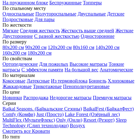
На пружинном блоке
Беспружинные
Топперы
По спальному месту
Односпальные
Полутороспальные
Двуспальные
Детские
Подростковые
Для пары
По жесткости
Мягкие
Средняя жесткость
Жесткость выше средней
Жесткие
Двусторонние
С разной жесткостью
Односторонние
По размеру
80х200 см
90х200 см
120х200 см
80х160 см
140х200 см
160х200 см
180х200 см
По свойствам
Ортопедические
Для пожилых
Высокие матрасы
Тонкие
матрасы
С эффектом памяти
На большой вес
Анатомические
По материалам
Кокосовые
Латексные
Из термовойлока
Боннель
Хлопоковые
Жаккардовые
Трикотажные
Пенополиуретановые
По цене
Новинки
Распродажа
Недорогие матрасы
Премиум матрасы
Серии
Baikal Seasons. (Байкальские Сезоны)
BaikalFest (БайкалФест)
Comfy (Комфи)
Just (Просто)
Lake Forest (Озёрный лес)
MultiFlex (МультиФлекс)
Only (Онли)
Resort (Резорт)
Sleep
Technology (Слип технолоджи)
Воздух
Смотреть все Кровати
По типу