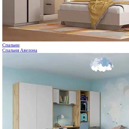
Спальни
Спальня Авелона