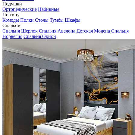
Подушки
Ортопедические
Набивные
По типу
Комоды
Полки
Столы
Тумбы
Шкафы
Спальни
Спальня Шерлок
Спальня Авелона
Детская Модена
Спальня
Норвегия
Спальня Орион