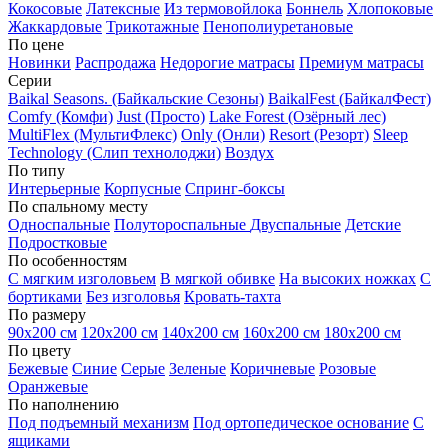
Кокосовые
Латексные
Из термовойлока
Боннель
Хлопоковые
Жаккардовые
Трикотажные
Пенополиуретановые
По цене
Новинки
Распродажа
Недорогие матрасы
Премиум матрасы
Серии
Baikal Seasons. (Байкальские Сезоны)
BaikalFest (БайкалФест)
Comfy (Комфи)
Just (Просто)
Lake Forest (Озёрный лес)
MultiFlex (МультиФлекс)
Only (Онли)
Resort (Резорт)
Sleep
Technology (Слип технолоджи)
Воздух
По типу
Интерьерные
Корпусные
Спринг-боксы
По спальному месту
Односпальные
Полутороспальные
Двуспальные
Детские
Подростковые
По особенностям
С мягким изголовьем
В мягкой обивке
На высоких ножках
С
бортиками
Без изголовья
Кровать-тахта
По размеру
90х200 см
120х200 см
140х200 см
160х200 см
180х200 см
По цвету
Бежевые
Синие
Серые
Зеленые
Коричневые
Розовые
Оранжевые
По наполнению
Под подъемный механизм
Под ортопедическое основание
С
ящиками