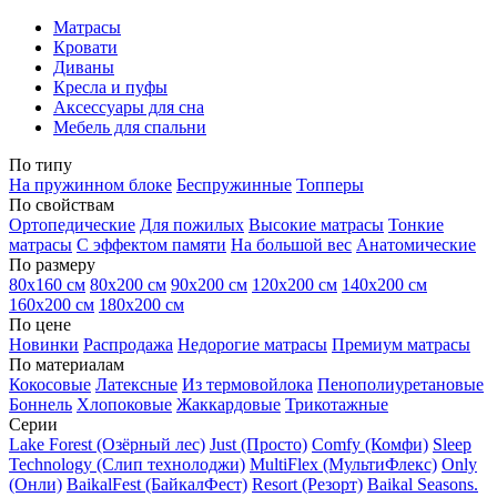
Матрасы
Кровати
Диваны
Кресла и пуфы
Аксессуары для сна
Мебель для спальни
По типу
На пружинном блоке
Беспружинные
Топперы
По свойствам
Ортопедические
Для пожилых
Высокие матрасы
Тонкие
матрасы
С эффектом памяти
На большой вес
Анатомические
По размеру
80х160 см
80х200 см
90х200 см
120х200 см
140х200 см
160х200 см
180х200 см
По цене
Новинки
Распродажа
Недорогие матрасы
Премиум матрасы
По материалам
Кокосовые
Латексные
Из термовойлока
Пенополиуретановые
Боннель
Хлопоковые
Жаккардовые
Трикотажные
Серии
Lake Forest (Озёрный лес)
Just (Просто)
Comfy (Комфи)
Sleep
Technology (Слип технолоджи)
MultiFlex (МультиФлекс)
Only
(Онли)
BaikalFest (БайкалФест)
Resort (Резорт)
Baikal Seasons.