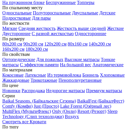
На пружинном блоке
Беспружинные
Топперы
По спальному месту
Односпальные
Полутороспальные
Двуспальные
Детские
Подростковые
Для пары
По жесткости
Мягкие
Средняя жесткость
Жесткость выше средней
Жесткие
Двусторонние
С разной жесткостью
Односторонние
По размеру
80х200 см
90х200 см
120х200 см
80х160 см
140х200 см
160х200 см
180х200 см
По свойствам
Ортопедические
Для пожилых
Высокие матрасы
Тонкие
матрасы
С эффектом памяти
На большой вес
Анатомические
По материалам
Кокосовые
Латексные
Из термовойлока
Боннель
Хлопоковые
Жаккардовые
Трикотажные
Пенополиуретановые
По цене
Новинки
Распродажа
Недорогие матрасы
Премиум матрасы
Серии
Baikal Seasons. (Байкальские Сезоны)
BaikalFest (БайкалФест)
Comfy (Комфи)
Just (Просто)
Lake Forest (Озёрный лес)
MultiFlex (МультиФлекс)
Only (Онли)
Resort (Резорт)
Sleep
Technology (Слип технолоджи)
Воздух
Смотреть все Кровати
По типу