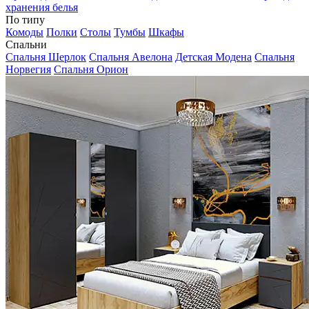
хранения белья
По типу
Комоды
Полки
Столы
Тумбы
Шкафы
Спальни
Спальня Шерлок
Спальня Авелона
Детская Модена
Спальня
Норвегия
Спальня Орион