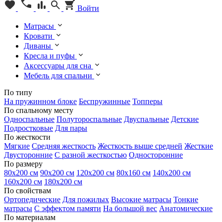
Войти
Матрасы
Кровати
Диваны
Кресла и пуфы
Аксессуары для сна
Мебель для спальни
По типу
На пружинном блоке
Беспружинные
Топперы
По спальному месту
Односпальные
Полутороспальные
Двуспальные
Детские
Подростковые
Для пары
По жесткости
Мягкие
Средняя жесткость
Жесткость выше средней
Жесткие
Двусторонние
С разной жесткостью
Односторонние
По размеру
80х200 см
90х200 см
120х200 см
80х160 см
140х200 см
160х200 см
180х200 см
По свойствам
Ортопедические
Для пожилых
Высокие матрасы
Тонкие
матрасы
С эффектом памяти
На большой вес
Анатомические
По материалам