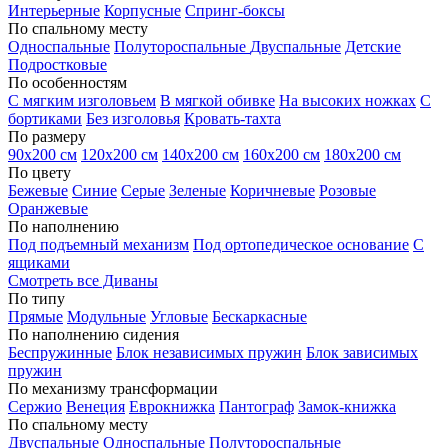
Интерьерные
Корпусные
Спринг-боксы
По спальному месту
Односпальные
Полутороспальные
Двуспальные
Детские
Подростковые
По особенностям
С мягким изголовьем
В мягкой обивке
На высоких ножках
С
бортиками
Без изголовья
Кровать-тахта
По размеру
90х200 см
120х200 см
140х200 см
160х200 см
180х200 см
По цвету
Бежевые
Синие
Серые
Зеленые
Коричневые
Розовые
Оранжевые
По наполнению
Под подъемный механизм
Под ортопедическое основание
С
ящиками
Смотреть все Диваны
По типу
Прямые
Модульные
Угловые
Бескаркасные
По наполнению сидения
Беспружинные
Блок независимых пружин
Блок зависимых
пружин
По механизму трансформации
Сержио
Венеция
Еврокнижка
Пантограф
Замок-книжка
По спальному месту
Двуспальные
Односпальные
Полутороспальные