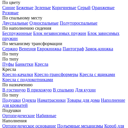
По цвету
Синие
Бежевые
Зеленые
Коричневые
Серый
Оранжевые
Розовые
По спальному месту
Двуспальные
Односпальные
Полутороспальные
По наполнению сидения
Беспружинные
Блок независимых пружин
Блок зависимых
пружин
По механизму трансформации
Сержио
Венеция
Еврокнижка
Пантограф
Замок-книжка
По типу
По типу
Пуфы
Банкетки
Кресла
Кресла
Кресло-качалки
Кресло-трансформеры
Кресла с ящиками
Кресла с подлокотниками
По назначению
В гостиную
В прихожую
В спальню
Для кухни
По типу
Подушки
Одеяла
Наматрасники
Товары для дома
Наполнение
для кроватей
Подушки
Ортопедические
Набивные
Наполнения
Ортопедическое основание
Подъемные механизмы
Короб для