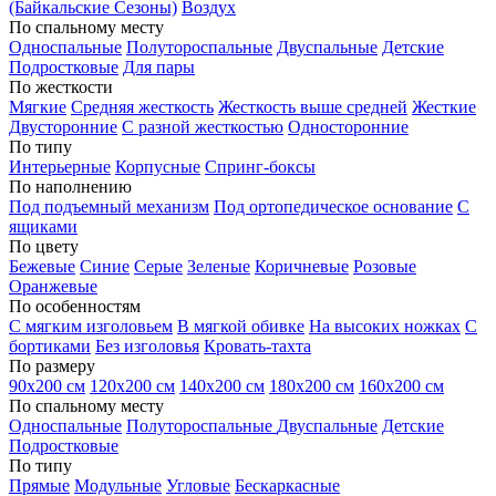
(Байкальские Сезоны)
Воздух
По спальному месту
Односпальные
Полутороспальные
Двуспальные
Детские
Подростковые
Для пары
По жесткости
Мягкие
Средняя жесткость
Жесткость выше средней
Жесткие
Двусторонние
С разной жесткостью
Односторонние
По типу
Интерьерные
Корпусные
Спринг-боксы
По наполнению
Под подъемный механизм
Под ортопедическое основание
С
ящиками
По цвету
Бежевые
Синие
Серые
Зеленые
Коричневые
Розовые
Оранжевые
По особенностям
С мягким изголовьем
В мягкой обивке
На высоких ножках
С
бортиками
Без изголовья
Кровать-тахта
По размеру
90х200 см
120х200 см
140х200 см
180х200 см
160х200 см
По спальному месту
Односпальные
Полутороспальные
Двуспальные
Детские
Подростковые
По типу
Прямые
Модульные
Угловые
Бескаркасные