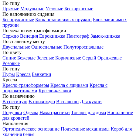
По типу
Прямые
Модульные
Угловые
Бескаркасные
По наполнению сидения
Беспружинные
Блок независимых пружин
Блок зависимых
пружин
По механизму трансформации
Сержио
Венеция
Еврокнижка
Пантограф
Замок-книжка
По спальному месту
Двуспальные
Односпальные
Полутороспальные
По цвету
Синие
Бежевые
Зеленые
Коричневые
Серый
Оранжевые
Розовые
По типу
Пуфы
Кресла
Банкетки
Кресла
Кресло-трансформеры
Кресла с ящиками
Кресла с
подлокотниками
Кресло-качалки
По назначению
В гостиную
В прихожую
В спальню
Для кухни
По типу
Подушки
Одеяла
Наматрасники
Товары для дома
Наполнение
для кроватей
Наполнения
Ортопедическое основание
Подъемные механизмы
Короб для
хранения белья