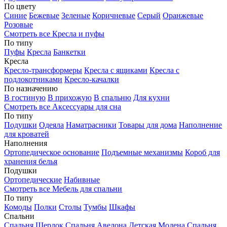
По цвету
Синие
Бежевые
Зеленые
Коричневые
Серый
Оранжевые
Розовые
Смотреть все Кресла и пуфы
По типу
Пуфы
Кресла
Банкетки
Кресла
Кресло-трансформеры
Кресла с ящиками
Кресла с
подлокотниками
Кресло-качалки
По назначению
В гостиную
В прихожую
В спальню
Для кухни
Смотреть все Аксессуары для сна
По типу
Подушки
Одеяла
Наматрасники
Товары для дома
Наполнение
для кроватей
Наполнения
Ортопедическое основание
Подъемные механизмы
Короб для
хранения белья
Подушки
Ортопедические
Набивные
Смотреть все Мебель для спальни
По типу
Комоды
Полки
Столы
Тумбы
Шкафы
Спальни
Спальня Шерлок
Спальня Авелона
Детская Модена
Спальня