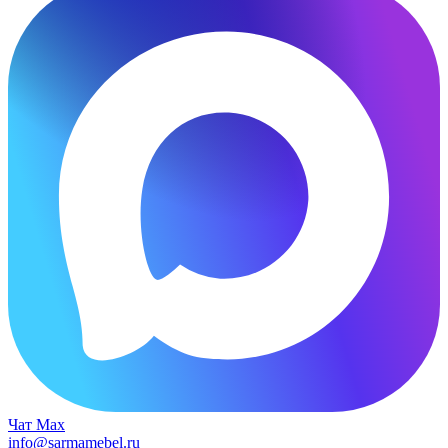
Чат Max
info@sarmamebel.ru