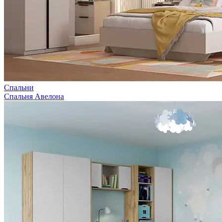
Спальни
Спальня Авелона