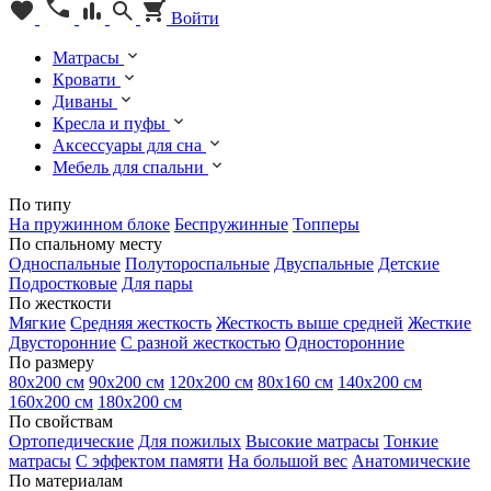
Войти
Матрасы
Кровати
Диваны
Кресла и пуфы
Аксессуары для сна
Мебель для спальни
По типу
На пружинном блоке
Беспружинные
Топперы
По спальному месту
Односпальные
Полутороспальные
Двуспальные
Детские
Подростковые
Для пары
По жесткости
Мягкие
Средняя жесткость
Жесткость выше средней
Жесткие
Двусторонние
С разной жесткостью
Односторонние
По размеру
80х200 см
90х200 см
120х200 см
80х160 см
140х200 см
160х200 см
180х200 см
По свойствам
Ортопедические
Для пожилых
Высокие матрасы
Тонкие
матрасы
С эффектом памяти
На большой вес
Анатомические
По материалам