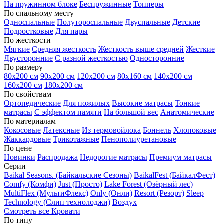
На пружинном блоке
Беспружинные
Топперы
По спальному месту
Односпальные
Полутороспальные
Двуспальные
Детские
Подростковые
Для пары
По жесткости
Мягкие
Средняя жесткость
Жесткость выше средней
Жесткие
Двусторонние
С разной жесткостью
Односторонние
По размеру
80х200 см
90х200 см
120х200 см
80х160 см
140х200 см
160х200 см
180х200 см
По свойствам
Ортопедические
Для пожилых
Высокие матрасы
Тонкие
матрасы
С эффектом памяти
На большой вес
Анатомические
По материалам
Кокосовые
Латексные
Из термовойлока
Боннель
Хлопоковые
Жаккардовые
Трикотажные
Пенополиуретановые
По цене
Новинки
Распродажа
Недорогие матрасы
Премиум матрасы
Серии
Baikal Seasons. (Байкальские Сезоны)
BaikalFest (БайкалФест)
Comfy (Комфи)
Just (Просто)
Lake Forest (Озёрный лес)
MultiFlex (МультиФлекс)
Only (Онли)
Resort (Резорт)
Sleep
Technology (Слип технолоджи)
Воздух
Смотреть все Кровати
По типу