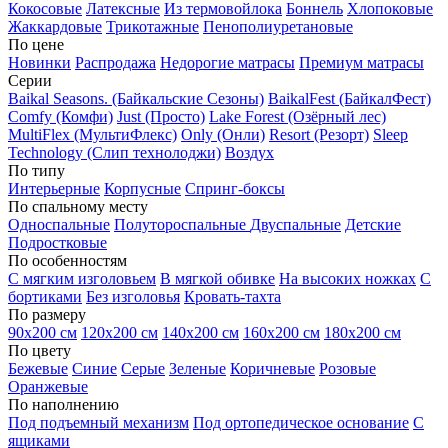
Кокосовые
Латексные
Из термовойлока
Боннель
Хлопоковые
Жаккардовые
Трикотажные
Пенополиуретановые
По цене
Новинки
Распродажа
Недорогие матрасы
Премиум матрасы
Серии
Baikal Seasons. (Байкальские Сезоны)
BaikalFest (БайкалФест)
Comfy (Комфи)
Just (Просто)
Lake Forest (Озёрный лес)
MultiFlex (МультиФлекс)
Only (Онли)
Resort (Резорт)
Sleep
Technology (Слип технолоджи)
Воздух
По типу
Интерьерные
Корпусные
Спринг-боксы
По спальному месту
Односпальные
Полутороспальные
Двуспальные
Детские
Подростковые
По особенностям
С мягким изголовьем
В мягкой обивке
На высоких ножках
С
бортиками
Без изголовья
Кровать-тахта
По размеру
90х200 см
120х200 см
140х200 см
160х200 см
180х200 см
По цвету
Бежевые
Синие
Серые
Зеленые
Коричневые
Розовые
Оранжевые
По наполнению
Под подъемный механизм
Под ортопедическое основание
С
ящиками