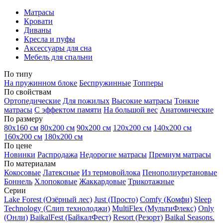
Матрасы
Кровати
Диваны
Кресла и пуфы
Аксессуары для сна
Мебель для спальни
По типу
На пружинном блоке
Беспружинные
Топперы
По свойствам
Ортопедические
Для пожилых
Высокие матрасы
Тонкие
матрасы
С эффектом памяти
На большой вес
Анатомические
По размеру
80х160 см
80х200 см
90х200 см
120х200 см
140х200 см
160х200 см
180х200 см
По цене
Новинки
Распродажа
Недорогие матрасы
Премиум матрасы
По материалам
Кокосовые
Латексные
Из термовойлока
Пенополиуретановые
Боннель
Хлопоковые
Жаккардовые
Трикотажные
Серии
Lake Forest (Озёрный лес)
Just (Просто)
Comfy (Комфи)
Sleep
Technology (Слип технолоджи)
MultiFlex (МультиФлекс)
Only
(Онли)
BaikalFest (БайкалФест)
Resort (Резорт)
Baikal Seasons.