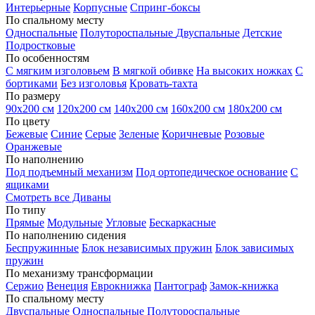
Интерьерные
Корпусные
Спринг-боксы
По спальному месту
Односпальные
Полутороспальные
Двуспальные
Детские
Подростковые
По особенностям
С мягким изголовьем
В мягкой обивке
На высоких ножках
С
бортиками
Без изголовья
Кровать-тахта
По размеру
90х200 см
120х200 см
140х200 см
160х200 см
180х200 см
По цвету
Бежевые
Синие
Серые
Зеленые
Коричневые
Розовые
Оранжевые
По наполнению
Под подъемный механизм
Под ортопедическое основание
С
ящиками
Смотреть все Диваны
По типу
Прямые
Модульные
Угловые
Бескаркасные
По наполнению сидения
Беспружинные
Блок независимых пружин
Блок зависимых
пружин
По механизму трансформации
Сержио
Венеция
Еврокнижка
Пантограф
Замок-книжка
По спальному месту
Двуспальные
Односпальные
Полутороспальные