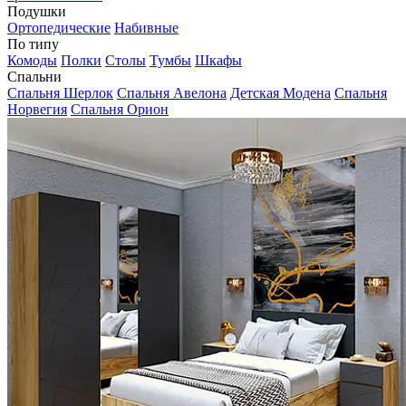
Подушки
Ортопедические
Набивные
По типу
Комоды
Полки
Столы
Тумбы
Шкафы
Спальни
Спальня Шерлок
Спальня Авелона
Детская Модена
Спальня
Норвегия
Спальня Орион