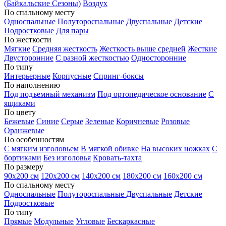
(Байкальские Сезоны)
Воздух
По спальному месту
Односпальные
Полутороспальные
Двуспальные
Детские
Подростковые
Для пары
По жесткости
Мягкие
Средняя жесткость
Жесткость выше средней
Жесткие
Двусторонние
С разной жесткостью
Односторонние
По типу
Интерьерные
Корпусные
Спринг-боксы
По наполнению
Под подъемный механизм
Под ортопедическое основание
С
ящиками
По цвету
Бежевые
Синие
Серые
Зеленые
Коричневые
Розовые
Оранжевые
По особенностям
С мягким изголовьем
В мягкой обивке
На высоких ножках
С
бортиками
Без изголовья
Кровать-тахта
По размеру
90х200 см
120х200 см
140х200 см
180х200 см
160х200 см
По спальному месту
Односпальные
Полутороспальные
Двуспальные
Детские
Подростковые
По типу
Прямые
Модульные
Угловые
Бескаркасные