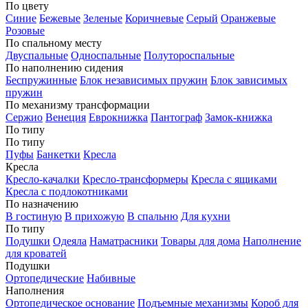
По цвету
Синие
Бежевые
Зеленые
Коричневые
Серый
Оранжевые
Розовые
По спальному месту
Двуспальные
Односпальные
Полутороспальные
По наполнению сидения
Беспружинные
Блок независимых пружин
Блок зависимых
пружин
По механизму трансформации
Сержио
Венеция
Еврокнижка
Пантограф
Замок-книжка
По типу
По типу
Пуфы
Банкетки
Кресла
Кресла
Кресло-качалки
Кресло-трансформеры
Кресла с ящиками
Кресла с подлокотниками
По назначению
В гостиную
В прихожую
В спальню
Для кухни
По типу
Подушки
Одеяла
Наматрасники
Товары для дома
Наполнение
для кроватей
Подушки
Ортопедические
Набивные
Наполнения
Ортопедическое основание
Подъемные механизмы
Короб для