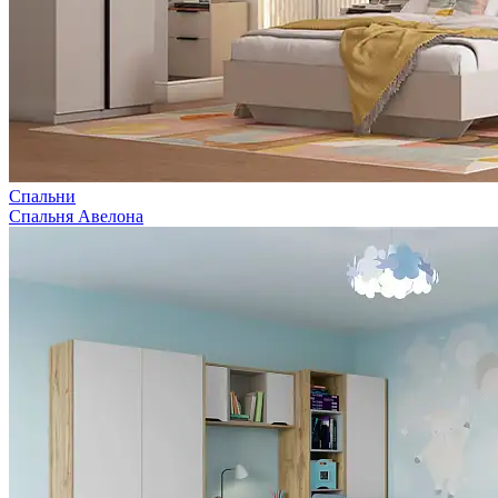
Спальни
Спальня Авелона