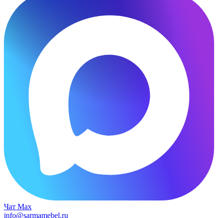
Чат Max
info@sarmamebel.ru