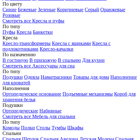
По цвету
Синие
Бежевые
Зеленые
Коричневые
Серый
Оранжевые
Розовые
Смотреть все Кресла и пуфы
По типу
Пуфы
Кресла
Банкетки
Кресла
Кресло-трансформеры
Кресла с ящиками
Кресла с
подлокотниками
Кресло-качалки
По назначению
В гостиную
В прихожую
В спальню
Для кухни
Смотреть все Аксессуары для сна
По типу
Подушки
Одеяла
Наматрасники
Товары для дома
Наполнение
для кроватей
Наполнения
Ортопедическое основание
Подъемные механизмы
Короб для
хранения белья
Подушки
Ортопедические
Набивные
Смотреть все Мебель для спальни
По типу
Комоды
Полки
Столы
Тумбы
Шкафы
Спальни
Спальня Шерлок
Спальня Авелона
Детская Модена
Спальня