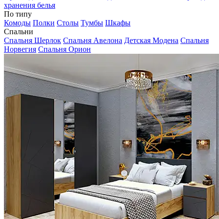
хранения белья
По типу
Комоды
Полки
Столы
Тумбы
Шкафы
Спальни
Спальня Шерлок
Спальня Авелона
Детская Модена
Спальня
Норвегия
Спальня Орион