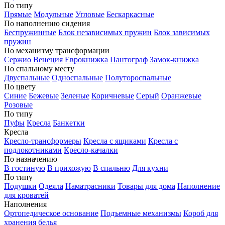
По типу
Прямые
Модульные
Угловые
Бескаркасные
По наполнению сидения
Беспружинные
Блок независимых пружин
Блок зависимых
пружин
По механизму трансформации
Сержио
Венеция
Еврокнижка
Пантограф
Замок-книжка
По спальному месту
Двуспальные
Односпальные
Полутороспальные
По цвету
Синие
Бежевые
Зеленые
Коричневые
Серый
Оранжевые
Розовые
По типу
Пуфы
Кресла
Банкетки
Кресла
Кресло-трансформеры
Кресла с ящиками
Кресла с
подлокотниками
Кресло-качалки
По назначению
В гостиную
В прихожую
В спальню
Для кухни
По типу
Подушки
Одеяла
Наматрасники
Товары для дома
Наполнение
для кроватей
Наполнения
Ортопедическое основание
Подъемные механизмы
Короб для
хранения белья