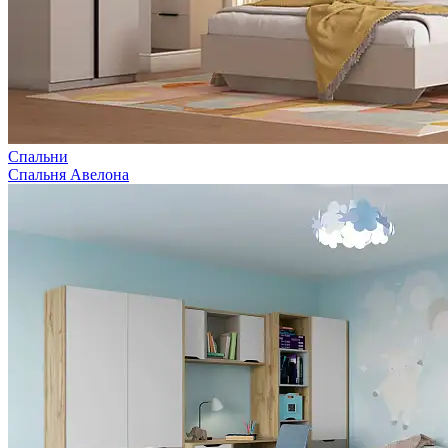
Спальни
Спальня Авелона