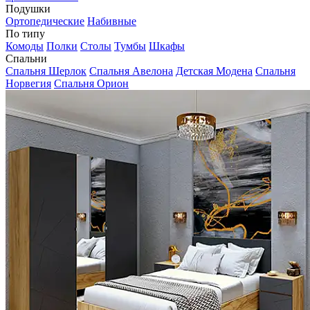
Подушки
Ортопедические
Набивные
По типу
Комоды
Полки
Столы
Тумбы
Шкафы
Спальни
Спальня Шерлок
Спальня Авелона
Детская Модена
Спальня
Норвегия
Спальня Орион