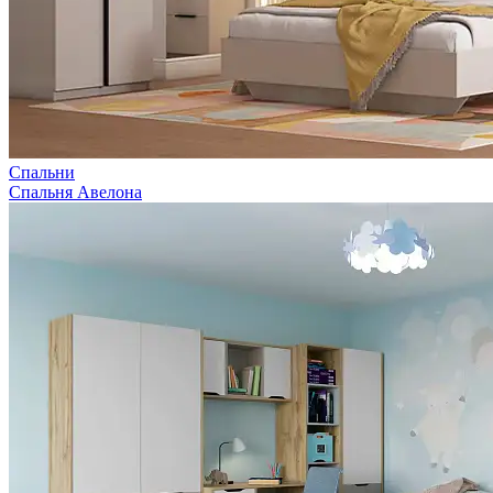
Спальни
Спальня Авелона