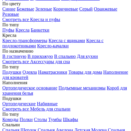
По цвету
Синие
Бежевые
Зеленые
Коричневые
Серый
Оранжевые
Розовые
Смотреть все Кресла и пуфы
По типу
Пуфы
Кресла
Банкетки
Кресла
Кресло-трансформеры
Кресла с ящиками
Кресла с
подлокотниками
Кресло-качалки
По назначению
В гостиную
В прихожую
В спальню
Для кухни
Смотреть все Аксессуары для сна
По типу
Подушки
Одеяла
Наматрасники
Товары для дома
Наполнение
для кроватей
Наполнения
Ортопедическое основание
Подъемные механизмы
Короб для
хранения белья
Подушки
Ортопедические
Набивные
Смотреть все Мебель для спальни
По типу
Комоды
Полки
Столы
Тумбы
Шкафы
Спальни
Спальня Шерлок
Спальня Авелона
Детская Модена
Спальня