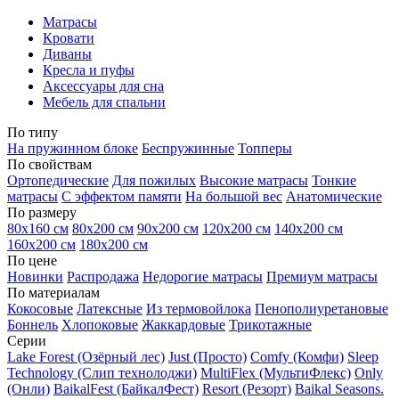
Матрасы
Кровати
Диваны
Кресла и пуфы
Аксессуары для сна
Мебель для спальни
По типу
На пружинном блоке
Беспружинные
Топперы
По свойствам
Ортопедические
Для пожилых
Высокие матрасы
Тонкие
матрасы
С эффектом памяти
На большой вес
Анатомические
По размеру
80х160 см
80х200 см
90х200 см
120х200 см
140х200 см
160х200 см
180х200 см
По цене
Новинки
Распродажа
Недорогие матрасы
Премиум матрасы
По материалам
Кокосовые
Латексные
Из термовойлока
Пенополиуретановые
Боннель
Хлопоковые
Жаккардовые
Трикотажные
Серии
Lake Forest (Озёрный лес)
Just (Просто)
Comfy (Комфи)
Sleep
Technology (Слип технолоджи)
MultiFlex (МультиФлекс)
Only
(Онли)
BaikalFest (БайкалФест)
Resort (Резорт)
Baikal Seasons.