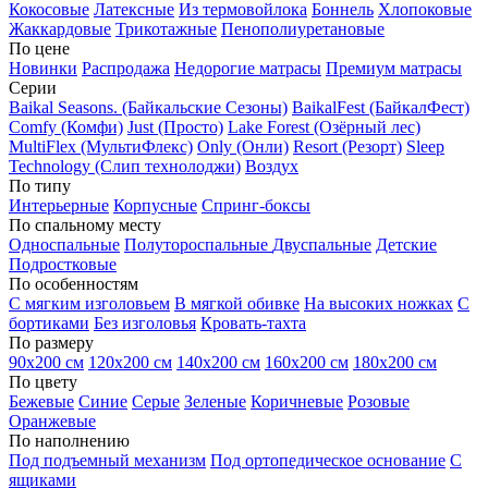
Кокосовые
Латексные
Из термовойлока
Боннель
Хлопоковые
Жаккардовые
Трикотажные
Пенополиуретановые
По цене
Новинки
Распродажа
Недорогие матрасы
Премиум матрасы
Серии
Baikal Seasons. (Байкальские Сезоны)
BaikalFest (БайкалФест)
Comfy (Комфи)
Just (Просто)
Lake Forest (Озёрный лес)
MultiFlex (МультиФлекс)
Only (Онли)
Resort (Резорт)
Sleep
Technology (Слип технолоджи)
Воздух
По типу
Интерьерные
Корпусные
Спринг-боксы
По спальному месту
Односпальные
Полутороспальные
Двуспальные
Детские
Подростковые
По особенностям
С мягким изголовьем
В мягкой обивке
На высоких ножках
С
бортиками
Без изголовья
Кровать-тахта
По размеру
90х200 см
120х200 см
140х200 см
160х200 см
180х200 см
По цвету
Бежевые
Синие
Серые
Зеленые
Коричневые
Розовые
Оранжевые
По наполнению
Под подъемный механизм
Под ортопедическое основание
С
ящиками