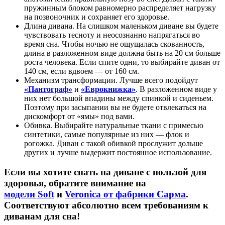
пружинным блоком равномерно распределяет нагрузку
на позвоночник и сохраняет его здоровье.
Длина дивана. На слишком маленьком диване вы будете
чувствовать тесноту и неосознанно напрягаться во
время сна. Чтобы ночью не ощущалась скованность,
длина в разложенном виде должна быть на 20 см больше
роста человека. Если спите одни, то выбирайте диван от
140 см, если вдвоем — от 160 см.
Механизм трансформации. Лучше всего подойдут
«Пантограф»
и
«Еврокнижка»
. В разложенном виде у
них нет большой впадины между спинкой и сиденьем.
Поэтому при засыпании вы не будете отвлекаться на
дискомфорт от «ямы» под вами.
Обивка. Выбирайте натуральные ткани с примесью
синтетики, самые популярные из них — флок и
рогожка. Диван с такой обивкой прослужит дольше
других и лучше выдержит постоянное использование.
Если вы хотите спать на диване с пользой для
здоровья, обратите внимание на
модели Soft
и
Veronica от фабрики Сарма
.
Соответствуют абсолютно всем требованиям к
диванам для сна!