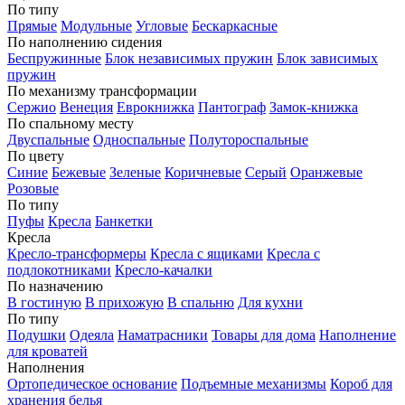
По типу
Прямые
Модульные
Угловые
Бескаркасные
По наполнению сидения
Беспружинные
Блок независимых пружин
Блок зависимых
пружин
По механизму трансформации
Сержио
Венеция
Еврокнижка
Пантограф
Замок-книжка
По спальному месту
Двуспальные
Односпальные
Полутороспальные
По цвету
Синие
Бежевые
Зеленые
Коричневые
Серый
Оранжевые
Розовые
По типу
Пуфы
Кресла
Банкетки
Кресла
Кресло-трансформеры
Кресла с ящиками
Кресла с
подлокотниками
Кресло-качалки
По назначению
В гостиную
В прихожую
В спальню
Для кухни
По типу
Подушки
Одеяла
Наматрасники
Товары для дома
Наполнение
для кроватей
Наполнения
Ортопедическое основание
Подъемные механизмы
Короб для
хранения белья