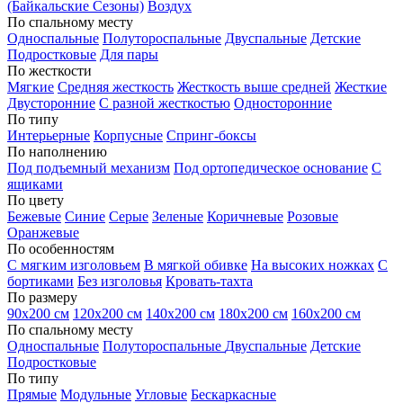
(Байкальские Сезоны)
Воздух
По спальному месту
Односпальные
Полутороспальные
Двуспальные
Детские
Подростковые
Для пары
По жесткости
Мягкие
Средняя жесткость
Жесткость выше средней
Жесткие
Двусторонние
С разной жесткостью
Односторонние
По типу
Интерьерные
Корпусные
Спринг-боксы
По наполнению
Под подъемный механизм
Под ортопедическое основание
С
ящиками
По цвету
Бежевые
Синие
Серые
Зеленые
Коричневые
Розовые
Оранжевые
По особенностям
С мягким изголовьем
В мягкой обивке
На высоких ножках
С
бортиками
Без изголовья
Кровать-тахта
По размеру
90х200 см
120х200 см
140х200 см
180х200 см
160х200 см
По спальному месту
Односпальные
Полутороспальные
Двуспальные
Детские
Подростковые
По типу
Прямые
Модульные
Угловые
Бескаркасные