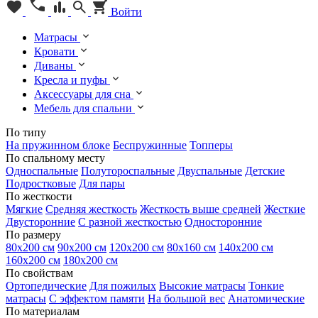
Войти
Матрасы
Кровати
Диваны
Кресла и пуфы
Аксессуары для сна
Мебель для спальни
По типу
На пружинном блоке
Беспружинные
Топперы
По спальному месту
Односпальные
Полутороспальные
Двуспальные
Детские
Подростковые
Для пары
По жесткости
Мягкие
Средняя жесткость
Жесткость выше средней
Жесткие
Двусторонние
С разной жесткостью
Односторонние
По размеру
80х200 см
90х200 см
120х200 см
80х160 см
140х200 см
160х200 см
180х200 см
По свойствам
Ортопедические
Для пожилых
Высокие матрасы
Тонкие
матрасы
С эффектом памяти
На большой вес
Анатомические
По материалам