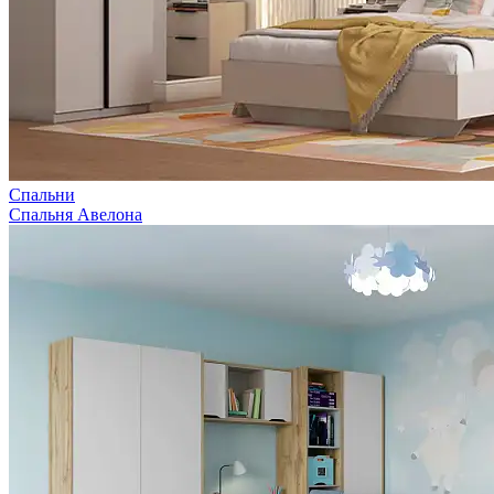
Спальни
Спальня Авелона