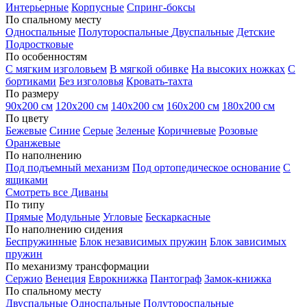
Интерьерные
Корпусные
Спринг-боксы
По спальному месту
Односпальные
Полутороспальные
Двуспальные
Детские
Подростковые
По особенностям
С мягким изголовьем
В мягкой обивке
На высоких ножках
С
бортиками
Без изголовья
Кровать-тахта
По размеру
90х200 см
120х200 см
140х200 см
160х200 см
180х200 см
По цвету
Бежевые
Синие
Серые
Зеленые
Коричневые
Розовые
Оранжевые
По наполнению
Под подъемный механизм
Под ортопедическое основание
С
ящиками
Смотреть все Диваны
По типу
Прямые
Модульные
Угловые
Бескаркасные
По наполнению сидения
Беспружинные
Блок независимых пружин
Блок зависимых
пружин
По механизму трансформации
Сержио
Венеция
Еврокнижка
Пантограф
Замок-книжка
По спальному месту
Двуспальные
Односпальные
Полутороспальные