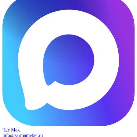
Чат Max
info@sarmamebel.ru