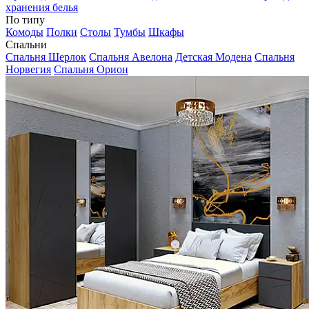
хранения белья
По типу
Комоды
Полки
Столы
Тумбы
Шкафы
Спальни
Спальня Шерлок
Спальня Авелона
Детская Модена
Спальня
Норвегия
Спальня Орион