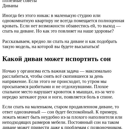
Полезные советы
Диваны
Иногда без этого никак: в маленькую студию или
однокомнатную квартиру не всегда помещается полноценная
кровать. Если нет возможности обзавестись ей, то выход —
спать на диване. Но как это повлияет на наше здоровье?
Рассказываем, вредно ли спать на диване и как подобрать
такую модель, на которой вы будете высыпаться!
Какой диван может испортить сон
Ночью у организма есть важная задача — максимально
расслабиться, чтобы снять всё скопившееся за день
напряжение. Если этого не происходит, то утром мы
просыпаемся разбитыми и не отдохнувшими. Плохое
спальное место нарушает кровоток в мышцах, из-за чего
нередко затекают руки и ноги, появляется боль в спине.
Если спать на маленьком, старом продавленном диване, то
ответ однозначный — сон будет беспокойный. К примеру,
лежать может быть неудобно из-за плохого наполнителя или
неподходящих размеров мебели. Постоянный сон на таком
диване может привести даже к проблемам с позвоночником.