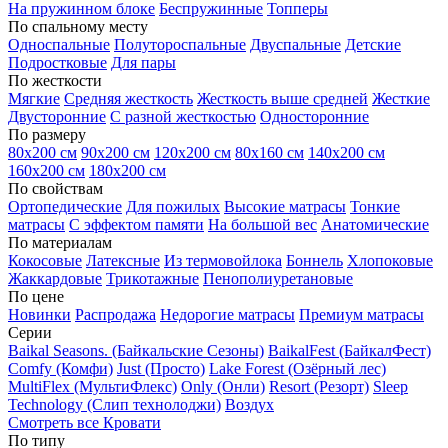
На пружинном блоке
Беспружинные
Топперы
По спальному месту
Односпальные
Полутороспальные
Двуспальные
Детские
Подростковые
Для пары
По жесткости
Мягкие
Средняя жесткость
Жесткость выше средней
Жесткие
Двусторонние
С разной жесткостью
Односторонние
По размеру
80х200 см
90х200 см
120х200 см
80х160 см
140х200 см
160х200 см
180х200 см
По свойствам
Ортопедические
Для пожилых
Высокие матрасы
Тонкие
матрасы
С эффектом памяти
На большой вес
Анатомические
По материалам
Кокосовые
Латексные
Из термовойлока
Боннель
Хлопоковые
Жаккардовые
Трикотажные
Пенополиуретановые
По цене
Новинки
Распродажа
Недорогие матрасы
Премиум матрасы
Серии
Baikal Seasons. (Байкальские Сезоны)
BaikalFest (БайкалФест)
Comfy (Комфи)
Just (Просто)
Lake Forest (Озёрный лес)
MultiFlex (МультиФлекс)
Only (Онли)
Resort (Резорт)
Sleep
Technology (Слип технолоджи)
Воздух
Смотреть все Кровати
По типу