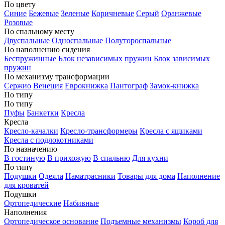
По цвету
Синие
Бежевые
Зеленые
Коричневые
Серый
Оранжевые
Розовые
По спальному месту
Двуспальные
Односпальные
Полутороспальные
По наполнению сидения
Беспружинные
Блок независимых пружин
Блок зависимых
пружин
По механизму трансформации
Сержио
Венеция
Еврокнижка
Пантограф
Замок-книжка
По типу
По типу
Пуфы
Банкетки
Кресла
Кресла
Кресло-качалки
Кресло-трансформеры
Кресла с ящиками
Кресла с подлокотниками
По назначению
В гостиную
В прихожую
В спальню
Для кухни
По типу
Подушки
Одеяла
Наматрасники
Товары для дома
Наполнение
для кроватей
Подушки
Ортопедические
Набивные
Наполнения
Ортопедическое основание
Подъемные механизмы
Короб для